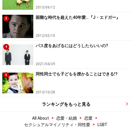
2013/09/12
困難な時代を超えた40年愛…『J・エドガー』
3
2012/02/10
パス度をあげるにはどうしたらいいの?
4
2021/04/29
同性同士でも子どもを授かることはできる!?
5
2013/10/28
ランキングをもっと見る
>
>
>
All About
恋愛・結婚
恋愛
>
セクシュアルマイノリティ・同性愛
LGBT