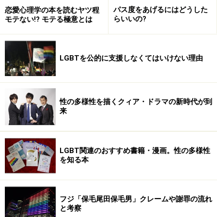
パス度をあげるにはどうした
恋愛心理学の本を読むヤツ程
らいいの?
モテない!? モテる極意とは
LGBTを公的に支援しなくてはいけない理由
性の多様性を描くクィア・ドラマの新時代が到
来
LGBT関連のおすすめ書籍・漫画。性の多様性
を知る本
フジ「保毛尾田保毛男」クレームや謝罪の流れ
と考察