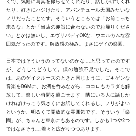
くで、気軽に写真を撮らせてくれたり、話しかけてくれ
たり、好きにハジけたり、アバンチュール天国みたいな
ノリだったことです。そういうところでは「お前こっち
来るな」とか「当店の趣旨に合わないのでお帰りくださ
い」とかは無いし、エヴリバディOKな、ウエルカムな雰
囲気だったのです。解放感の極み。まさにゲイの楽園。
日本ではそういうのってないのかな……と思ってたのです
が、どうしてどうして。僕の勉強不足でした。そこで
は、あのゲイクルーズのときと同じように、ゴキゲンな
音楽をBGMに、お酒を呑みながら、ココロもカラダも解
放して、楽しい時間を過ごせます。隣にいる人に話しか
ければけっこう気さくにお話してくれるし、ノリがよい
というか、明るくて開放的な雰囲気です。そういう「楽
園」が、ちゃんと東京にもあるのです。しかも1つや2つ
ではなさそう……着々と広がりつつあります。