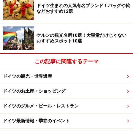
地球儀
ドイツ生まれの人気有名ブランド！バッグや靴
などおすすめ12選
アウトシュタットの入口となる「Konzern Forun（グルー
プフォーラム）」は各種アトラクションや展示、レスト
ランやショップなどが入るメインの建物。ここではVWの
ケルンの観光名所10選！大聖堂だけじゃない
品質や安全性、社会的責任、環境意識といった企業理念
おすすめスポット10選
を楽しみながら知ることができます。
この記事に関連するテーマ
アウトシュタットが掲げるテーマの一つが「サステナビ
リティ（持続可能性）」。中に入るとまず目に飛び込ん
ドイツの観光・世界遺産
でくる大きな地球儀。その下のガラス張りの床に埋め込
まれたたくさんの地球儀には、各国の車の生産数、地雷
ドイツのお土産・ショッピング
の場所、地球の砂漠化など、車を取り巻く環境や地球が
抱える問題が記されています。そのほか自分で車をデザ
ドイツのグルメ・ビール・レストラン
インできるコーナーや環境に優しい燃料作りを体験でき
るブースなど、大人も子どもも楽しめるアトラクション
ドイツ最新情報・季節のイベント
が充実。体験ドライビングでは子ども向けのコースもあ