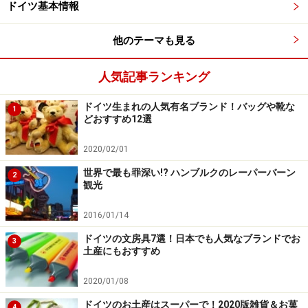
ドイツ基本情報
り本物そっくりの運転免許証を発行してもらえます。
他のテーマも見る
カーマニア垂涎の名車がずらり！
人気記事ランキング
ドイツ生まれの人気有名ブランド！バッグや靴な
1
どおすすめ12選
車の博物館「Zeit Haus」にはクルマ好きを夢中にさせる歴
史的名車がずらり！
2020/02/01
アウトシュタット内にはVWをはじめグループ傘下のアウ
世界で最も罪深い!? ハンブルクのレーパーバーン
2
観光
ディ、ポルシェ、ランボルギーニなどの独立したパビリ
オンが建ち、各社が趣向を凝らしてアピールしていま
2016/01/14
す。車の博物館「Zeit Haus（タイムハウス）」では、世
ドイツの文房具7選！日本でも人気なブランドでお
3
界初のガソリン自動車であるベンツの三輪車やキャデラ
土産にもおすすめ
ックにシトロエン、ジョン・レノン特注のVWビートルな
2020/01/08
どなどカーマニア垂涎の歴史的名車がずらり。世界で一
番来場者数の多い自動車博物館というのも頷けます。
ドイツのお土産はスーパーで！2020版雑貨＆お菓
4