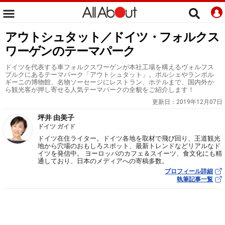
アウトシュタット／ドイツ・フォルクス
ワーゲンのテーマパーク
ドイツを代表する車フォルクスワーゲンが本社工場を構えるヴォルフス
ブルクにあるテーマパーク「アウトシュタット」。ポルシェやランボル
ギーニの博物館、名物ソーセージにレストラン、ホテルまで、国内外か
ら観光客が押し寄せる人気テーマパークの全貌をご紹介します！
更新日：
2019年12月07日
坪井 由美子
ドイツ ガイド
ドイツ在住ライター。ドイツ各地を取材で飛び回り、王道観光
地から穴場のおもしろスポット、最新トレンドなどリアルなド
イツを発信中。 ヨーロッパのカフェ＆スイーツ、食文化にも精
通しており、日本のメディアへの寄稿多数。
プロフィール詳細
執筆記事一覧