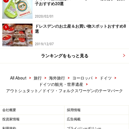
子おすすめ20選
2020/02/01
800台の車が待つ納車センター「カータワ
ドレスデンのお土産＆お買い物スポットおすすめ8
5
ー」
選
2019/12/07
ランキングをもっと見る
タワー内をコンテナで上昇するアトラクションでは車の気持
ちが味わえる!?
高くそびえたつガラス張りの2つの塔はアウトシュタッ
>
>
>
>
>
All About
旅行
海外旅行
ヨーロッパ
ドイツ
トのシンボルともいえる「Auto Ture（カータワー）」。
>
ドイツの観光・世界遺産
この塔の中には、納車を待つ新車約800台が保管されて
アウトシュタット／ドイツ・フォルクスワーゲンのテーマパーク
います。「カータワー・ディスカバリー」は、（車と同
じように）タワー内部のコンテナに乗って運ばれるアト
会社概要
採用情報
ラクション。展望台からはアウトシュタットが一望でき
投資家情報
広告掲載
ます。
利用規約
プライバシーポリシー