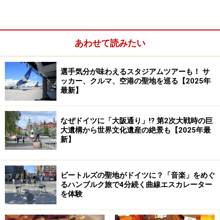
28ヘクタール(東京ドーム約6個分)もの広大な敷地には、
車の博物館のほかVWグループ傘下の各ブランドのパビリ
あわせて読みたい
オン、車の博物館、ホテルやレストランまで完備。様々
なアトラクションが用意され、季節ごとの展示やイベン
選手気分が味わえるスタジアムツアーも！ サ
トも開催されます。運河に囲まれたパーク内は、緑豊か
ッカー、クルマ、空港の聖地を巡る【2025年
最新】
な自然のなかに有名デザイナーや建築家とコラボレーシ
ョンした建築物やオブジェが点在しまるごと現代アート
美術館のよう。バラエティに富んだレストランでは有機
なぜドイツに「大阪通り」!? 第2次大戦時の巨
大遺構から世界文化遺産の絶景も【2025年最
認定を受けた新鮮な料理をいただくことができます。ア
新】
ウトシュタットはカーマニアはもちろん、アート好きか
らグルメ、家族連れなど誰もが楽しめる体験型テーマパ
ークなのです。
ビートルズの聖地がドイツに？「音楽」をめぐ
るハンブルク旅で4分続く曲線エスカレーター
を体験