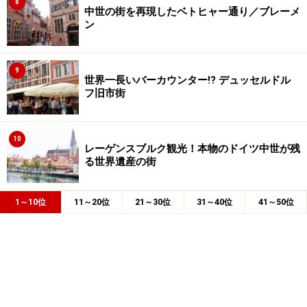
8
中世の街を再現したベトヒャー通り／ブレーメ
ン
9
世界一長いバーカウンター!? デュッセルドル
フ旧市街
10
レーゲンスブルク観光！本物のドイツ中世が残
る世界遺産の街
1～10位
11～20位
21～30位
31～40位
41～50位