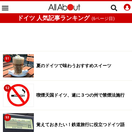
ドイツ 人気記事ランキング
(
6
ページ目)
51
夏のドイツで味わうおすすめスイーツ
52
喫煙天国ドイツ、遂に３つの州で禁煙法施行
53
覚えておきたい！鉄道旅行に役立つドイツ語