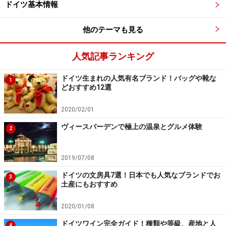
ドイツ基本情報
ましょう。
他のテーマも見る
まずはお土産の定番、スイーツからどうぞ！
人気記事ランキング
ドイツ土産の定番、スイーツ
ドイツ生まれの人気有名ブランド！バッグや靴な
1
どおすすめ12選
ドイツ人は甘いものが大好きなのでスーパーのお菓子売
2020/02/01
り場は大充実。日本に輸入されている人気メーカーのス
イーツも現地では驚くほど種類が豊富で格安です。
ヴィースバーデンで極上の温泉とグルメ体験
2
2019/07/08
スイーツ系のお土産1 チョコレート
ドイツの文房具7選！日本でも人気なブランドでお
3
土産にもおすすめ
2020/01/08
チョコレート大国ドイツのスーパーには、おいしくて手頃な
チョコレートがよりどりみどり！
ドイツワイン完全ガイド！種類や等級、産地と人
4