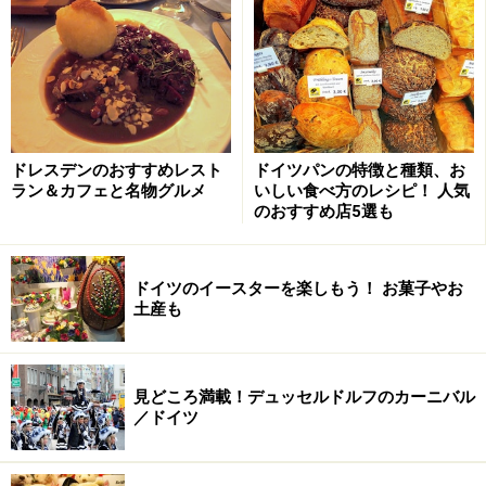
ドイツのスーパーは規模や商品構成で分けると次の4つ
のタイプがあります。時間に余裕があればいくつかのス
ーパーをまわってみるのも楽しいですよ。
■普通のスーパー
「レーヴェ (REWE)」や「エデカ (EDEKA)」などいわゆる
ドレスデンのおすすめレスト
ドイツパンの特徴と種類、お
ラン＆カフェと名物グルメ
いしい食べ方のレシピ！ 人気
普通のスーパー。食品や日用品などひと通り揃います。
のおすすめ店5選も
比較的街の中心に多いので旅行者でも見つけやすいは
ず。
ドイツのイースターを楽しもう！ お菓子やお
土産も
■ディスカウントスーパー
ドイツを代表する激安スーパーが「アルディ (ALDI)」。
有名メーカーの商品は少ないものの、独自で仕入れる
見どころ満載！デュッセルドルフのカーニバル
PB（プライベートブランド）商品の質の良さや週毎に替
／ドイツ
わるテーマ商品で不動の人気を誇ります。ほか欧州各地
でも展開する「リドル(Lidl)」など。