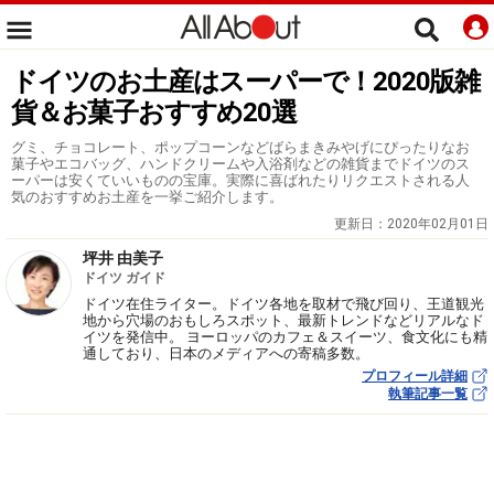
ドイツのお土産はスーパーで！2020版雑
貨＆お菓子おすすめ20選
グミ、チョコレート、ポップコーンなどばらまきみやげにぴったりなお
菓子やエコバッグ、ハンドクリームや入浴剤などの雑貨までドイツのス
ーパーは安くていいものの宝庫。実際に喜ばれたりリクエストされる人
気のおすすめお土産を一挙ご紹介します。
更新日：
2020年02月01日
坪井 由美子
ドイツ ガイド
ドイツ在住ライター。ドイツ各地を取材で飛び回り、王道観光
地から穴場のおもしろスポット、最新トレンドなどリアルなド
イツを発信中。 ヨーロッパのカフェ＆スイーツ、食文化にも精
通しており、日本のメディアへの寄稿多数。
プロフィール詳細
執筆記事一覧