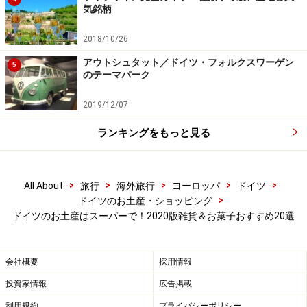
気銘柄
ドイツはチョコレートの生産量・消費量ともに世界でも
2018/10/26
トップを争うチョコ大国。高級なものでなくてもレベル
が高い！ 特にお土産人気の高い商品はこちら（写真下か
アウトシュタット／ドイツ・フォルクスワーゲン
5
のテーマパーク
ら時計まわり順）。
2019/12/07
■milka（ミルカ）
約80セント～
ランキングをもっと見る
紫色のパッケージが目をひくミルカの板チョコは定番の
濃厚ミルク味の他、味もサイズもバリエーションが豊
富。
>
>
>
>
>
All About
旅行
海外旅行
ヨーロッパ
ドイツ
>
ドイツのお土産・ショッピング
■Kinder（キンダー）の「Happy Hippo」
約1.5ユーロ
ドイツのお土産はスーパーで！2020版雑貨＆お菓子おすすめ20選
かばの形をしたウェハースにチョコクリーム（ヘーゼル
ナッツ版もあり）とミルククリームがたっぷり。なんと
会社概要
採用情報
も愛らしい姿でファン多数。
投資家情報
広告掲載
利用規約
プライバシーポリシー