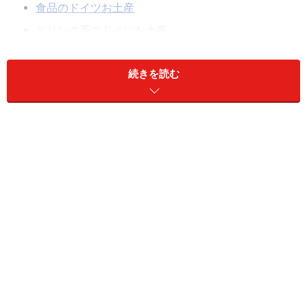
食品のドイツお土産
ドリンク系のドイツお土産
雑貨系のドイツお土産
続きを読む
海外旅行で必ず訪れたいのが、現地の人々の生活が垣間
見られるスーパーマーケット。食品や雑貨など安くてユ
ニークなアイテムの宝庫なので、お土産をまとめ買いす
る時はまずはスーパーをチェックしてみましょう。