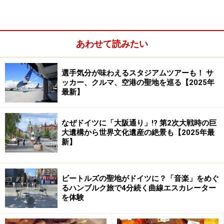
あわせて読みたい
ドイツのスーパーマーケットには、職場の同僚や友人知
選手気分が味わえるスタジアムツアーも！ サ
人などへのばらまき系のお菓子はもちろん、ドイツなら
ッカー、クルマ、空港の聖地を巡る【2025年
ではの食品や日本で人気のエコ雑貨などお土産にぴった
最新】
りのアイテムがたくさん。欧州最大のビオ（オーガニッ
ク）市場であるドイツでは、ビオ専門店だけでなく普通
なぜドイツに「大阪通り」!? 第2次大戦時の巨
のスーパーでもビオのPB（プライベートブランド）商品
大遺構から世界文化遺産の絶景も【2025年最
新】
を展開しているので気軽に購入できるのも魅力です。ド
イツはヨーロッパのなかでも特に食品の物価が安く経済
的に問題視されているほどですから、旅行者の皆さんに
ビートルズの聖地がドイツに？「音楽」をめぐ
とってはお得感たっぷりの買い物ができることでしょ
るハンブルク旅で4分続く曲線エスカレーター
を体験
う。