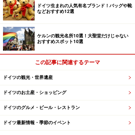
ドイツ生まれの人気有名ブランド！バッグや靴
などおすすめ12選
■大型スーパー
「レアル (real)」や「カウフランド (Kaufland)」など大規
模なスーパー。食品、雑貨、家電に衣類まで何でも揃い
ケルンの観光名所10選！大聖堂だけじゃない
種類も豊富ですが、街の中心からは離れた立地が多く旅
おすすめスポット10選
行者には見つけにくいかもしれません。
この記事に関連するテーマ
■ビオ専門スーパー
「ベーシック （Basic）」や「アルナトゥーラ
ドイツの観光・世界遺産
（Alnatura）」など店内の商品すべてがビオやフェアト
レードのもの。日本で人気の自然派コスメや入浴剤も充
ドイツのお土産・ショッピング
実。
ドイツのグルメ・ビール・レストラン
私も日本へ一時帰国する度にスーパーで買い込んだお土
産をどっさり持っていきます。次のページからは実際に
ドイツ最新情報・季節のイベント
リクエストされることの多い人気の商品を紹介していき