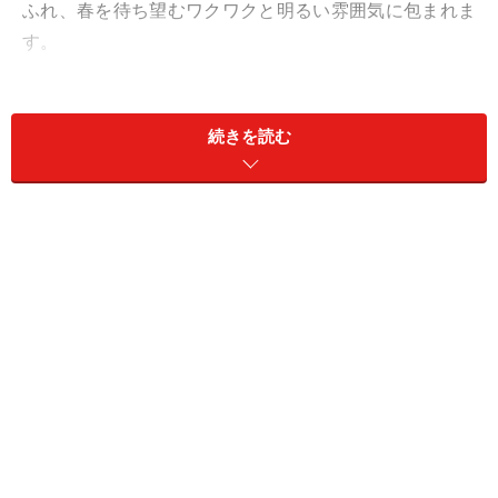
ふれ、春を待ち望むワクワクと明るい雰囲気に包まれま
す。
続きを読む
お菓子屋さんのショーウィンドウもイースター！写真はデュ
ッセルドルフの名店「ハイネマン」
この時期はイースター仕様に飾りつけられたコンディト
ライのショーウィンドウを見て回るだけでもうきうき。
うさぎや卵の形をしたチョコレートやお菓子、かわいい
雑貨たちはお土産にもぴったりです。