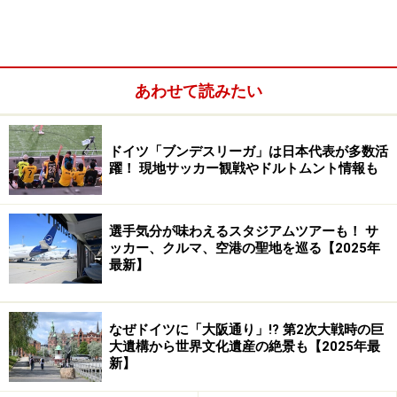
あわせて読みたい
ドイツ「ブンデスリーガ」は日本代表が多数活
躍！ 現地サッカー観戦やドルトムント情報も
イースターは年によって異なる移動祝祭日。春分の日の
後の満月の次の日曜日とされていて、その前の金曜
（Karfreitag）から次の月曜日（Ostermontag）までがイ
選手気分が味わえるスタジアムツアーも！ サ
ッカー、クルマ、空港の聖地を巡る【2025年
ースター期間となります。この間は休日となりますが土
最新】
曜日はほとんどのお店が通常営業です。
※2020年のイースターは4/10（金）～4/13（月）
なぜドイツに「大阪通り」!? 第2次大戦時の巨
大遺構から世界文化遺産の絶景も【2025年最
新】