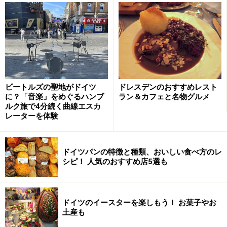
ひとつひとつ手作りされた芸術品のようなイースターエッグ
はコレクターも大勢いる
ここではイースターの過ごし方や各地の珍しい風習、お
土産におすすめのお菓子やグッズなどドイツのイースタ
ー情報をたっぷりとご紹介します。
ビートルズの聖地がドイツ
ドレスデンのおすすめレスト
に？「音楽」をめぐるハンブ
ラン＆カフェと名物グルメ
ルク旅で4分続く曲線エスカ
＜目次＞
レーターを体験
イースターのシンボルはうさぎと卵
ドイツ各地のイースターの風習やイベント
ドイツパンの特徴と種類、おいしい食べ方のレ
シピ！ 人気のおすすめ店5選も
イースターのおすすめ土産1 チョコレート、お菓
子
イースターのおすすめ土産2 イースターエッグ
ドイツのイースターを楽しもう！ お菓子やお
土産も
イースターのおすすめ土産3 雑貨やキッチン用品