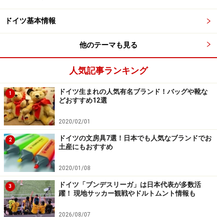
ンヘンのヴィクトアリエンマルクト
ドイツ基本情報
ドイツではイースターが近づくと木の枝にイースターエ
ッグを吊るしたり、お家のなかを様々なグッズで飾って
他のテーマも見る
イースターの日を心待ちにします。イースターエッグは
お店でも買えますが手作りする家庭も多く、子ども達は
人気記事ランキング
幼稚園や小学校で作ることもあります。イースターエッ
ドイツ生まれの人気有名ブランド！バッグや靴な
グのためのキットもいろいろと売られているんですよ。
1
どおすすめ12選
イースターの日はうさぎが卵を庭に隠すという言い伝え
2020/02/01
があり、家庭では家のあちこちにイースターエッグやチ
ドイツの文房具7選！日本でも人気なブランドでお
2
土産にもおすすめ
ョコレート、小さなプレゼントなどを隠しその後で子ど
もたちが宝探しを楽しむのが習わしです。まるでクリス
2020/01/08
マスのサンタクロースのようですね。
ドイツ「ブンデスリーガ」は日本代表が多数活
3
躍！ 現地サッカー観戦やドルトムント情報も
2026/08/07