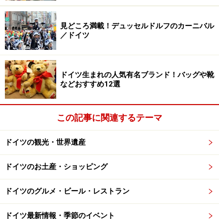
ドイツのイースターのごちそう
見どころ満載！デュッセルドルフのカーニバル
／ドイツ
イースターのシンボルはうさぎと卵
ドイツ生まれの人気有名ブランド！バッグや靴
などおすすめ12選
ドイツのイースターに欠かせないうさぎと卵。春が近づくと
街中にあふれます
この記事に関連するテーマ
ドイツのイースターのシンボルは「うさぎ（オースター
ハーゼ）」と「卵（オースターアイア―）」。新しい命
ドイツの観光・世界遺産
や多産の象徴とされるうさぎと卵をキリストの復活に結
び付けたことに由来します。
ドイツのお土産・ショッピング
ドイツのグルメ・ビール・レストラン
ドイツ最新情報・季節のイベント
手作りイースターエッグのための様々なキット。写真はミュ