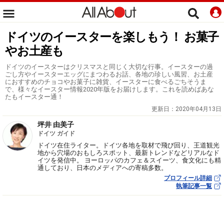
ドイツのイースターを楽しもう！ お菓子
やお土産も
ドイツのイースターはクリスマスと同じく大切な行事。イースターの過
ごし方やイースターエッグにまつわるお話、各地の珍しい風習、お土産
におすすめのチョコやお菓子に雑貨、イースターに食べるごちそうま
で、様々なイースター情報2020年版をお届けします。これを読めばあな
たもイースター通！
更新日：
2020年04月13日
坪井 由美子
ドイツ ガイド
ドイツ在住ライター。ドイツ各地を取材で飛び回り、王道観光
地から穴場のおもしろスポット、最新トレンドなどリアルなド
イツを発信中。 ヨーロッパのカフェ＆スイーツ、食文化にも精
通しており、日本のメディアへの寄稿多数。
プロフィール詳細
執筆記事一覧