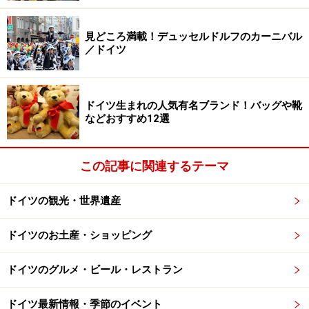
ワイナリーがいくつもあるんです。ドレスデンのレスト
ランでは近郊でつくられる有名なマイセンワインをはじ
見どころ満載！デュッセルドルフのカーニバル
めザクセン地方のワインを飲むことができるので、ぜひ
／ドイツ
いろいろと味わってみてください。
参考記事＞＞＞
ドレスデンのおすすめ土産！日本人ソム
ドイツ生まれの人気有名ブランド！バッグや靴
などおすすめ12選
リエのワイン店
この記事に関連するテーマ
シュトレン
ドイツの観光・世界遺産
ドイツのお土産・ショッピング
日本でも人気急上昇のシュトレンの発祥地はドレスデン。本
場の味をぜひ！
ドイツのグルメ・ビール・レストラン
最近日本でも人気が上昇しているドイツの伝統菓子シュ
トレンはじつはドレスデンが本場。その昔ザクセン公国
ドイツ最新情報・季節のイベント