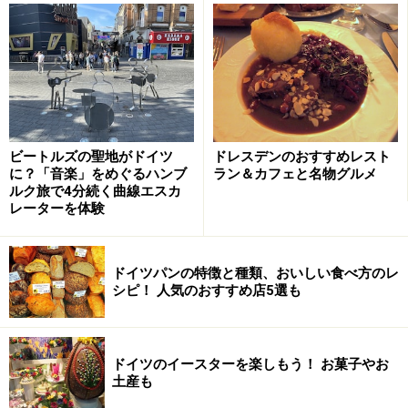
酢や香辛料に漬けこんだ牛肉を蒸し焼きにしたザウアー
ブラーテンは、ドイツ各地で食べられる郷土料理で各地
方ごとに様々なレシピがあります。ドレスデンで食べら
れるザクセン風ザウアーブラーテンは、漬け汁にバター
ミルクが使われることもあるよう。赤キャベツとクロー
スと呼ばれる大きなじゃがいも団子が添えられます。
ビートルズの聖地がドイツ
ドレスデンのおすすめレスト
に？「音楽」をめぐるハンブ
ラン＆カフェと名物グルメ
ルク旅で4分続く曲線エスカ
ザクセンワイン
レーターを体験
ドイツパンの特徴と種類、おいしい食べ方のレ
ザクセン地方は知る人ぞ知るワインの名産地。写真はドレス
シピ！ 人気のおすすめ店5選も
デン近郊のワイナリーにて
ドレスデンのあるザクセン州は、知る人ぞ知るワインの
ドイツのイースターを楽しもう！ お菓子やお
産地。収穫量が少なく海外へ輸出されることはほとんど
土産も
ないのですが、ワイン愛好家たちが絶賛するすばらしい