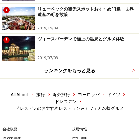
リューベックの観光スポットおすすめ11選！世界
4
遺産の町を散策
2019/12/09
バウムクーヘン
ヴィースバーデンで極上の温泉とグルメ体験
5
2019/07/08
バウムクーヘン発祥地のひとつといわれるドレスデン。写真
は名店「クロイツカム」
ランキングをもっと見る
日本でもおなじみのドイツ銘菓、バウムクーヘン。発祥
の地は諸説ありますが、ドレスデンもそのひとつ（他に
>
>
>
>
>
All About
旅行
海外旅行
ヨーロッパ
ドイツ
ザルツヴェーデル
やコットブスなど）。ミュンヘンで日
>
ドレスデン
本人に人気ナンバーワンのお土産として知られるバウム
ドレスデンのおすすめレストラン＆カフェと名物グルメ
クーヘンの名店「クロイツカム」も、じつはドレスデン
で1825年に創業したのが始まりなんですよ。
会社概要
採用情報