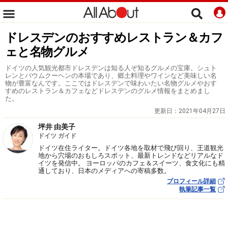
ドレスデンのおすすめレストラン＆カフ
ェと名物グルメ
ドイツの人気観光都市ドレスデンは知る人ぞ知るグルメの宝庫。シュト
レンとバウムクーヘンの本場であり、郷土料理やワインなど美味しい名
物が豊富なんです。ここではドレスデンで味わいたい名物グルメやおす
すめのレストラン＆カフェなどドレスデンのグルメ情報をまとめまし
た。
更新日：
2021年04月27日
坪井 由美子
ドイツ ガイド
ドイツ在住ライター。ドイツ各地を取材で飛び回り、王道観光
地から穴場のおもしろスポット、最新トレンドなどリアルなド
イツを発信中。 ヨーロッパのカフェ＆スイーツ、食文化にも精
通しており、日本のメディアへの寄稿多数。
プロフィール詳細
執筆記事一覧