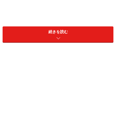
レストランがずらりと並ぶドレスデン旧市街で名物料理をい
ただこう
続きを読む
ドイツ東部きっての人気観光都市
ドレスデン
は、知る人
ぞ知るグルメの宝庫。バウムクーヘンやシュトレンなど
日本でおなじみのクリスマス菓子の本場もここドレスデ
ンなんです。そのほかにも郷土料理やワインなど美味し
い名物がたくさん。今回はドレスデンでぜひ味わいたい
名物グルメの数々と、郷土料理がいただける雰囲気の良
いレストラン、絶品スイーツが楽しめるカフェを一挙ご
紹介します。
まずはドレスデンの名物グルメからどうぞ！