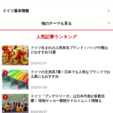
では、バターと砂糖をたっぷり使ったシュトレンは毎年
ドイツ基本情報
のクリスマスに宮廷に献上される特別なお菓子だったそ
う。ドレスデンでは毎年クリスマス前になると巨大なシ
他のテーマも見る
ュトレンが登場するお祭り「シュトレンフェスト」も開
かれます。伝統的なレシピで作られるドレスデンのシュ
人気記事ランキング
トレンは「Dresdner Stollen」として商標登録されている
ので、シュトレンを買う時はこのマークが付いたものを
ドイツ生まれの人気有名ブランド！バッグや靴な
1
どおすすめ12選
選びましょう。
2020/02/01
ドイツの文房具7選！日本でも人気なブランドでお
2
土産にもおすすめ
2020/01/08
ドイツ「ブンデスリーガ」は日本代表が多数活
3
躍！ 現地サッカー観戦やドルトムント情報も
2026/08/07