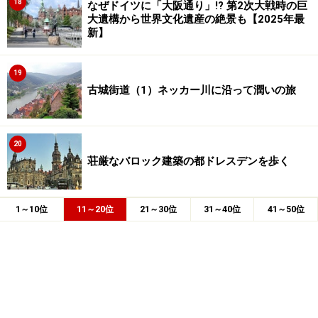
18
なぜドイツに「大阪通り」!? 第2次大戦時の巨
大遺構から世界文化遺産の絶景も【2025年最
新】
19
古城街道（1）ネッカー川に沿って潤いの旅
20
荘厳なバロック建築の都ドレスデンを歩く
1～10位
11～20位
21～30位
31～40位
41～50位