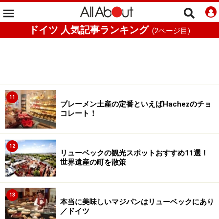
ドイツ 人気記事ランキング
(
2
ページ目)
11
ブレーメン土産の定番といえばHachezのチョ
コレート！
12
リューベックの観光スポットおすすめ11選！
世界遺産の町を散策
13
本当に美味しいマジパンはリューベックにあり
／ドイツ