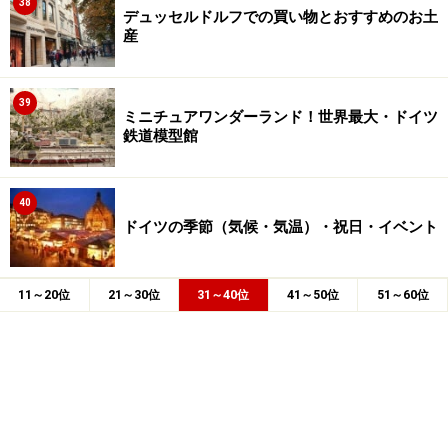
38
デュッセルドルフでの買い物とおすすめのお土
産
39
ミニチュアワンダーランド！世界最大・ドイツ
鉄道模型館
40
ドイツの季節（気候・気温）・祝日・イベント
11～20位
21～30位
31～40位
41～50位
51～60位