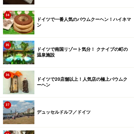
34
ドイツで一番人気のバウムクーヘン！ハイネマ
ン
35
ドイツで南国リゾート気分！ クナイプの町の
温泉施設
36
ドイツで20店舗以上！人気店の極上バウムク
ーヘン
37
デュッセルドルフ／ドイツ