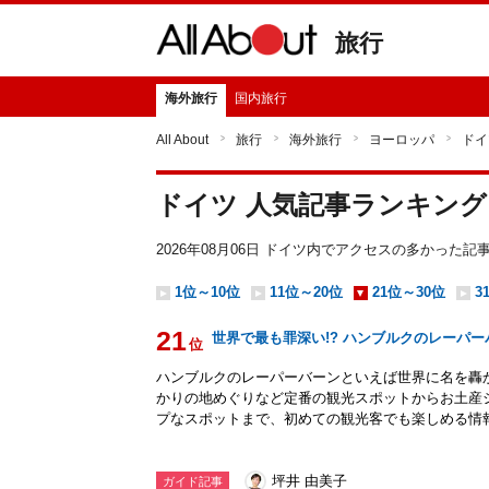
旅行
海外旅行
国内旅行
All About
旅行
海外旅行
ヨーロッパ
ドイ
ドイツ 人気記事ランキング
2026年08月06日 ドイツ内でアクセスの多かった
1位～10位
11位～20位
21位～30位
3
21
世界で最も罪深い!? ハンブルクのレーパ
位
ハンブルクのレーパーバーンといえば世界に名を轟
かりの地めぐりなど定番の観光スポットからお土産
プなスポットまで、初めての観光客でも楽しめる情
坪井 由美子
ガイド記事