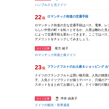
ハンブルクと北ドイツ
22
ロマンチック街道の交通手段
位
ロマンチック街道の主な交通手段はバス、電車、レ
らしい中世の町々を転々とするか、人里は離れた見
によって交通手段も変わってきます。ここではバス
デメリットをチェックしてみましょう。
尾方 綾子
ガイド記事
ロマンチック街道と南ドイツ
23
フランクフルトのお土産＆ショッピング お
位
ドイツのフランクフルトは買い物天国。人気の雑貨
子、人気ドイツブランドが揃うデパート、穴場のア
スポットをまとめてお届けします。ドイツ旅行の観
坪井 由美子
ガイド記事
ドイツの観光・世界遺産