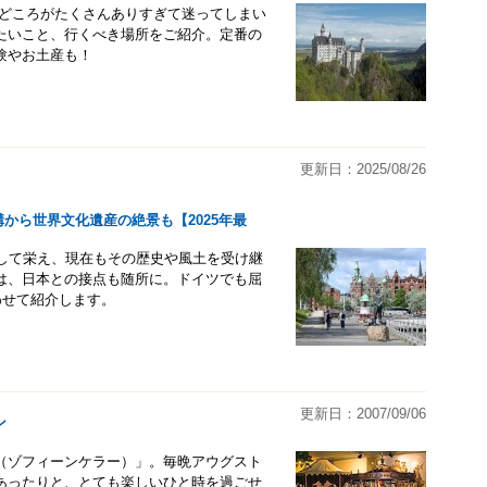
見どころがたくさんありすぎて迷ってしまい
たいこと、行くべき場所をご紹介。定番の
験やお土産も！
更新日：2025/08/26
構から世界文化遺産の絶景も【2025年最
として栄え、現在もその歴史や風土を受け継
は、日本との接点も随所に。ドイツでも屈
わせて紹介します。
更新日：2007/09/06
ン
ler（ゾフィーンケラー）」。毎晩アウグスト
あったりと、とても楽しいひと時を過ごせ