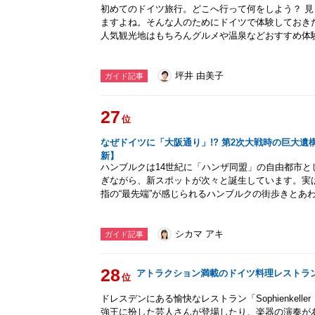
初めてのドイツ旅行。どこへ行って何をしよう？ 
ますよね。そんな人のためにドイツで体験しておき
人気観光地はもちろんグルメや温泉などおすすめ体
坪井 由美子
ガイド記事
27
位
なぜドイツに「大阪通り」!? 第2次大戦時の巨大遺
新】
ハンブルクは14世紀に「ハンザ同盟」の自由都市
ぎながら、新スポットが次々と誕生しています。実
指の“最先端”が感じられるハンブルクの街歩きとあ
シカマ アキ
ガイド記事
28
アトラクション満載のドイツ料理レストラ
位
ドレスデンにある愉快なレストラン「Sophienkel
強王に扮した芸人さんが登場したり、楽器の演奏が