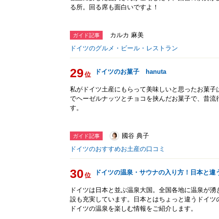
る所。回る席も面白いですよ！
カルカ 麻美
ガイド記事
ドイツのグルメ・ビール・レストラン
29
ドイツのお菓子 hanuta
位
私がドイツ土産にもらって美味しいと思ったお菓子は「
でヘーゼルナッツとチョコを挟んだお菓子で、昔流
す。
國谷 典子
ガイド記事
ドイツのおすすめお土産の口コミ
30
ドイツの温泉・サウナの入り方！日本と違
位
ドイツは日本と並ぶ温泉大国。全国各地に温泉が湧
設も充実しています。日本とはちょっと違うドイツ
ドイツの温泉を楽しむ情報をご紹介します。