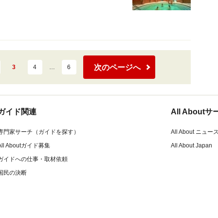
次のページへ
3
4
…
6
ガイド関連
All Abou
専門家サーチ（ガイドを探す）
All About ニュー
All Aboutガイド募集
All About Japan
ガイドへの仕事・取材依頼
国民の決断