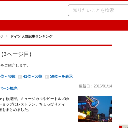
ツ
ドイツ 人気記事ランキング
(
3
ページ目)
記事をご紹介します。
1位～40位
41位～50位
50位～を表示
更新日：2016/01/14
ーバーン観光
かす歓楽街。ミュージカルやビートルズゆ
ショップにレストラン、ちょっぴりディー
報をまとめました。