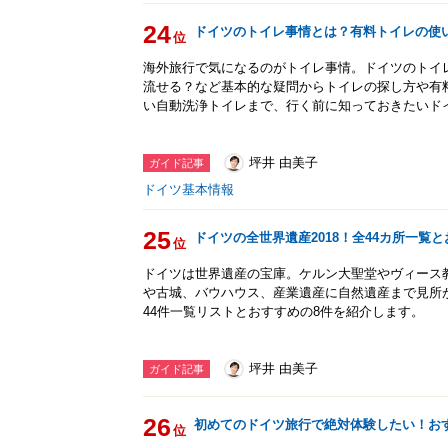
24
ドイツのトイレ事情とは？有料トイレの使
位
海外旅行で気になるのがトイレ事情。ドイツのトイ
流せる？など基本的な疑問からトイレの探し方や有
い自動洗浄トイレまで、行く前に知っておきたいド
坪井 由美子
ガイド記事
ドイツ基本情報
25
ドイツの全世界遺産2018！全44カ所一覧と
位
ドイツは世界遺産の宝庫。ケルン大聖堂やヴィース
や古城、バウハウス、産業遺産に自然遺産まで見所
44件一覧リストとおすすめの8件を紹介します。
坪井 由美子
ガイド記事
26
初めてのドイツ旅行で絶対体験したい！おす
位