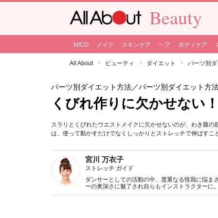
Beauty
MICO
メイク
スキンケア
ヘア
ボディケア
All About
ビューティ
ダイエット
パーツ別ダ
パーツ別ダイエット方法
／パーツ別ダイエット方
くびれ作りに欠かせない
スラリとくびれたウエストメイクに欠かせないのが、わき腹の
は、使って動かすだけでなくしっかりとストレッチで伸ばすこ
宮川 万衣子
ストレッチ ガイド
ダンサーとしての活動の中、度重なる怪我に悩ま
ーの奥深さに魅了され自らもインストラクターに
後進の指導にもあたりながら、運動と治療の相互