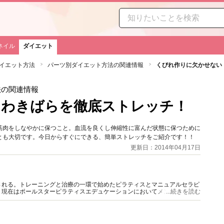
ネイル
ダイエット
イエット方法
パーツ別ダイエット方法の関連情報
くびれ作りに欠かせない
法の関連情報
！わきばらを徹底ストレッチ！
筋肉をしなやかに保つこと。血流を良くし伸縮性に富んだ状態に保つために
とも大切です。今日からすぐにできる、簡単ストレッチをご紹介です！！
更新日：2014年04月17日
される。トレーニングと治療の一環で始めたピラティスとマニュアルセラピ
。現在はポールスターピラティスエデュケーションにおいてメンターとして
...続きを読む
協力確立のため活動中。