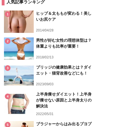
人気記事ランキング
ヒップ＆太ももが変わる！美し
1
いお尻ケア
2014/04/28
男性が好む女性の理想体型は？
2
体重よりも比率が重要！
2018/02/13
ブリッジの健康効果とは？ダイ
3
エット・猫背改善などにも！
2023/09/03
上半身痩せダイエット！上半身
4
が痩せない原因と上半身太りの
解決法
2022/05/31
ブラジャーからはみ出るプヨプ
5