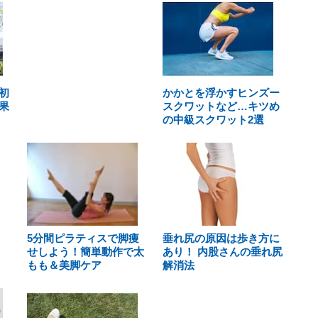
初
かかとを浮かすヒンズー
果
スクワットなど…キツめ
の中級スクワット2選
5分間ピラティスで脚痩
垂れ尻の原因は歩き方に
せしよう！簡単動作で太
あり！ 内股さんの垂れ尻
もも＆美脚ケア
解消法