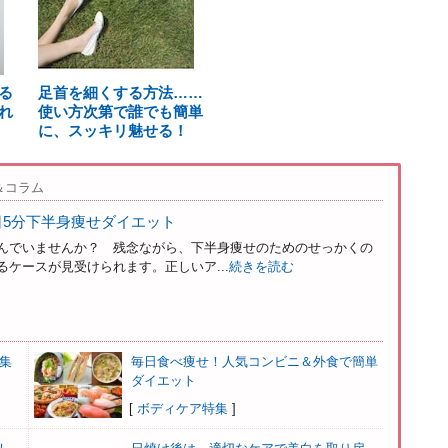
る
足首を細くする方法……
れ
使い方次第で誰でも簡単
に、スッキリ魅せる！
＆コラム
日5分下半身痩せダイエット
んでいませんか？ 残念ながら、下半身痩せのためのせっかくの
ケースが見受けられます。正しいア...
続きを読む
集
毎日食べ痩せ！人気コンビニ＆外食で簡単
ダイエット
[
ボディケア特集
]