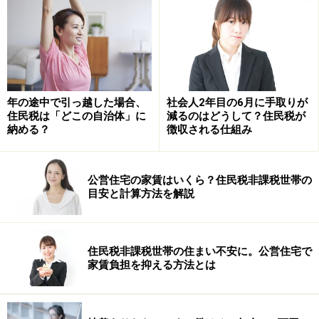
年の途中で引っ越した場合、
社会人2年目の6月に手取りが
住民税は「どこの自治体」に
減るのはどうして？住民税が
平成21年度からの記載変更（出典：東京都主税局）
納める？
徴収される仕組み
公営住宅の家賃はいくら？住民税非課税世帯の
固定資産税の支払い納期はいつまで？
目安と計算方法を解説
固定資産税の納期は年4期に分け、市町村ごとに条例で
定めてよいとされています。固定資産税の納税通知書
住民税非課税世帯の住まい不安に。公営住宅で
は、遅くても納付期限の10日前までに納税義務者に送ら
家賃負担を抑える方法とは
なければいけないため、例えば6月末日が納付期限の場
合の固定資産税は、6月初旬に納税通知書が送られてく