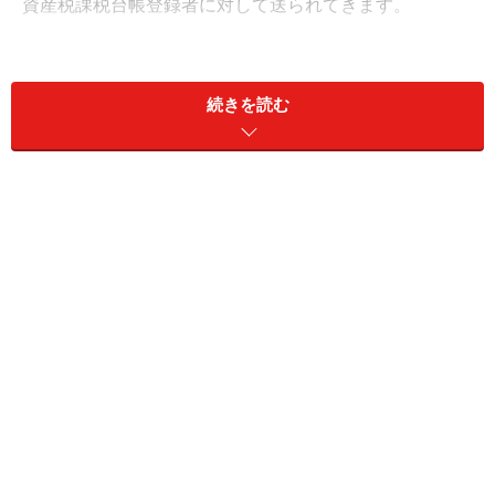
資産税課税台帳登録者に対して送られてきます。
したがって、固定資産税の基準日は毎年1月1日となって
いて、この基準日のことを賦課期日といいます。1月1日
続きを読む
における固定資産の所有者が、固定資産税の納税義務者
ということになります。賦課期日である1月1日の固定資
産の所有者に、その年の固定資産税の「全額」が課税さ
れます。年の中途でその固定資産を他に譲渡した場合で
も、売却後の期間に応じた税額分を還付されることはあ
りませんので、注意しましょう。
固定資産税は「普通徴収」で収める
固定資産税の納付方法は「普通徴収」といって、1月1日
の固定資産の所有者に市町村から納税通知書が送られて
きます。ただし、固定資産を共有で所有している場合、