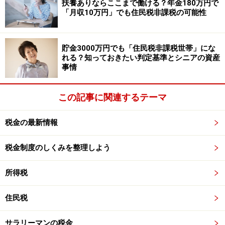
扶養ありならここまで働ける？年金180万円で
るのが通常です。ちなみに東京都23区内の場合、平成29
「月収10万円」でも住民税非課税の可能性
年度の固定資産税の納付期間／納付期限は以下の4期で
す。
貯金3000万円でも「住民税非課税世帯」にな
れる？知っておきたい判定基準とシニアの資産
第1期：平成29年6月1日～6月30日／6月30日まで
事情
第2期：平成29年9月1日～10月2日／10月2日まで
この記事に関連するテーマ
第3期：平成29年12月1日～12月27日／12月27日ま
で
税金の最新情報
第4期：平成30年2月1日～2月28日／2月28日まで
税金制度のしくみを整理しよう
所得税
住民税
サラリーマンの税金