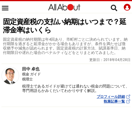
固定資産税の支払い納期はいつまで？延
滞金率はいくら
固定資産税の納付期限は年4回あり、市町村ごとに決められています。納
付期限を過ぎると延滞金がかかる場合もありますが、条件を満たせば徴
収猶予や減免が認められます。固定資産税の計算方法、賦課基準日、納
付期限日や遅れた場合のペナルティなどをとりまとめてみました。
更新日：
2018年04月28日
田中 卓也
税金 ガイド
税理士
税理士であるガイドが避けては通れない税金の問題について、
専門用語もかみくだいてわかりやすく解説。
プロフィール詳細
執筆記事一覧