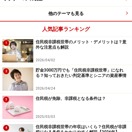
他のテーマも見る
人気記事ランキング
住民税非課税世帯のメリット・デメリットは？意
1
外な注意点も解説
固定資産税を滞納すると延滞金が発生
2026/04/02
固定資産税は、納税通知書（あるいは固定資産税の納付
貯金3000万円でも「住民税非課税世帯」になれ
書）に記載された期日が地方公共団体ごとの納付期限に
2
る？知っておきたい判定基準とシニアの資産事情
なります。納付期限に遅れると、「延滞金」というペナ
ルティが発生することがあります。
2026/04/24
住民税が免除、非課税となる条件は？
3
特に納付期限の翌日から1カ月以内に納付すれば延滞金
の率が優遇されており、平成25年12月31日までが前年の
2025/03/03
11月30日を経過するときの商業手形割引率の年4％に割
住民税非課税世帯の年収はいくら？住民税が非課
4
合を加えたもの、平成26年1月1日以降が前年の12月15日