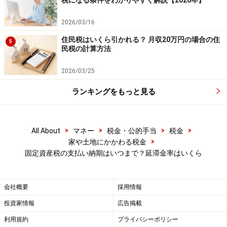
税になる条件をわかりやすく解説【2026年】
までに財務大臣が告示する割合に1％を加えたものとさ
2026/03/16
れています。この割合のことを特例基準割合といいま
す。
住民税はいくら引かれる？ 月収20万円の場合の住
5
民税の計算方法
■平成25年12月31日までの延滞金の率
2026/03/25
納付期限の翌日から1カ月を経過する日までの期
ランキングをもっと見る
間：特例基準割合（下表参照）
その後の期間：年14.6％
>
>
>
>
All About
マネー
税金・公的手当
税金
>
家や土地にかかわる税金
■平成26年1月1日以降の延滞金の率
固定資産税の支払い納期はいつまで？延滞金率はいくら
納期限の翌日から1カ月を経過する日までの期間：
特例基準割合+1％
会社概要
採用情報
その後の期間：特例基準割合+7.3％
投資家情報
広告掲載
利用規約
プライバシーポリシー