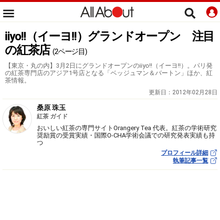
iiyo!!（イーヨ!!）グランドオープン 注目
の紅茶店
(2ページ目)
【東京・丸の内】3月2日にグランドオープンのiiyo!!（イーヨ!!）。パリ発
の紅茶専門店のアジア1号店となる「ベッジュマン＆バートン」ほか、紅
茶情報。
更新日：
2012年02月28日
桑原 珠玉
紅茶 ガイド
おいしい紅茶の専門サイトOrangery Tea 代表。紅茶の学術研究
奨励賞の受賞実績・国際O-CHA学術会議での研究発表実績も持
つ
プロフィール詳細
執筆記事一覧