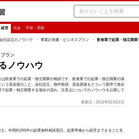
習
・経営
社会
学習・受験
会社設立のノウハウ
事業計画書・ビジネスプラン
飲食業で起業・独立開業
スプラン
るノウハウ
のは飲食業での起業・独立開業の相談です。飲食業での起業・独立開業の場
という資金面のこと、会社設立、物件取得、資金調達をどういう順序で進め
業で起業・独立開業する場合の流れ、注意点についてのノウハウを公開して
更新日：2012年02月21日
士。年間約200件の起業無料相談受託。起業準備から経営までまるごと支