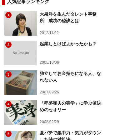
人気記事ランキング
大泉洋を生んだタレント事務
1
所 成功の秘訣とは
2012/11/02
起業しとけばよかったかも？
2
2005/10/06
独立してお金持ちになる人、な
3
れない人
2007/09/26
「稲盛和夫の実学」に学ぶ値決
4
めのセオリー
2008/02/29
夏バテで集中力・気力がダウン
5
した時の対処法