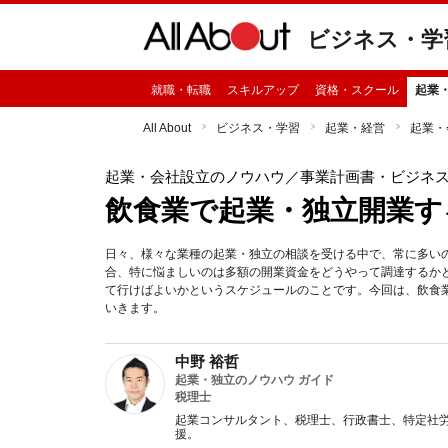
ビジネス・学
就職・転職
スキルアップ
資格・スクール
起業
All About
ビジネス・学習
起業・経営
起業・
起業・会社設立のノウハウ
／事業計画書・ビジネ
飲食業で起業・独立開業す
日々、様々な業種の起業・独立の相談を受ける中で、常に多い
合、特に悩ましいのは多額の開業資金をどうやって調達するか
て行けばよいかというスケジュールのことです。今回は、飲食
いきます。
中野 裕哲
起業・独立のノウハウ ガイド
税理士
起業コンサルタント、税理士、行政書士、特定社労
援。