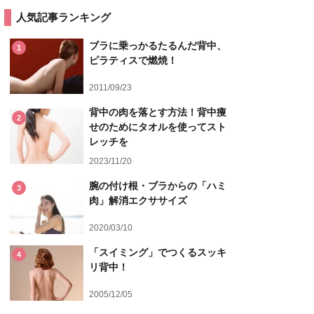
人気記事ランキング
ブラに乗っかるたるんだ背中、
1
ピラティスで燃焼！
2011/09/23
背中の肉を落とす方法！背中痩
2
せのためにタオルを使ってスト
レッチを
2023/11/20
腕の付け根・ブラからの「ハミ
3
肉」解消エクササイズ
2020/03/10
「スイミング」でつくるスッキ
4
リ背中！
2005/12/05