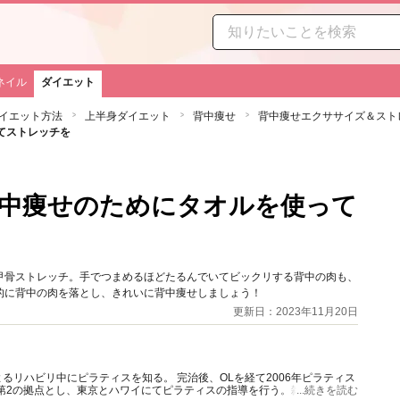
ネイル
ダイエット
イエット方法
上半身ダイエット
背中痩せ
背中痩せエクササイズ＆スト
てストレッチを
中痩せのためにタオルを使って
甲骨ストレッチ。手でつまめるほどたるんでいてビックリする背中の肉も、
的に背中の肉を落とし、きれいに背中痩せしましょう！
更新日：2023年11月20日
リハビリ中にピラティスを知る。 完治後、OLを経て2006年ピラティス
を第2の拠点とし、東京とハワイにてピラティスの指導を行う。雑誌や書籍の
...続きを読む