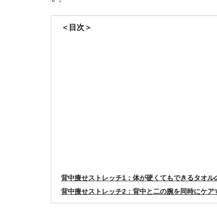
＜目次＞
背中痩せストレッチ1：体が硬くてもできるタオル
背中痩せストレッチ2：背中と二の腕を同時にケア