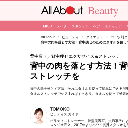
Beauty
MICO
メイク
スキンケア
ヘア
ボディケア
All About
ビューティ
ダイエット
パーツ別ダ
背中の肉を落とす方法！背中痩せのためにタオルを使っ
背中痩せ
／背中痩せエクササイズ＆ストレッチ
背中の肉を落とす方法！背
ストレッチを
背中の肉を落とす方法、それはタオルを使って簡単にできる肩
タオルストレッチでケアすればすっきり。タオルを使って効果
TOMOKO
ピラティス ガイド
ピラティストレーナー、骨盤美容家。交通事故による
スタジオ設立。2017年よりハワイ提携スタジオ