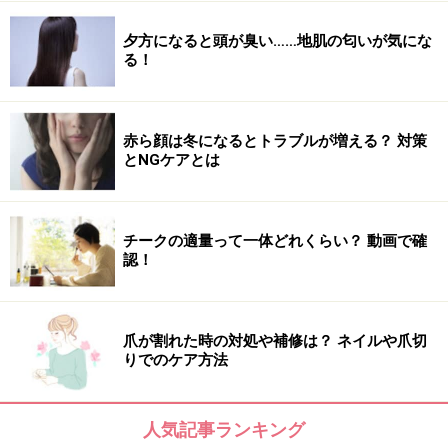
夕方になると頭が臭い……地肌の匂いが気にな
る！
赤ら顔は冬になるとトラブルが増える？ 対策
とNGケアとは
チークの適量って一体どれくらい？ 動画で確
認！
爪が割れた時の対処や補修は？ ネイルや爪切
りでのケア方法
人気記事ランキング