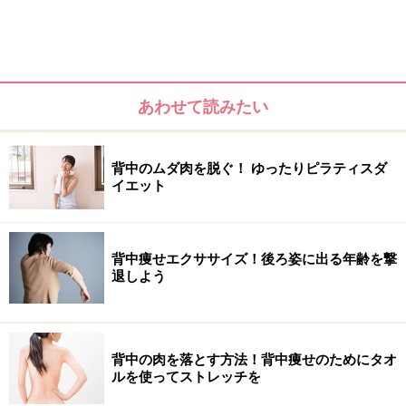
《脂肪燃焼とスタイルアップの美背中ボディアーチ》
※記事内容は執筆時点のものです。最新の内容をご確認くださ
い。
※ダイエットは個人の体質、また、誤った方法による実践に起因
あわせて読みたい
して体調不良を引き起こす場合があります。実践の際には、必ず
自身の体質及び健康状態を十分に考慮したうえで、正しい方法で
おこなってください。また、全ての方への有効性を保証するもの
ではありません。
背中のムダ肉を脱ぐ！ ゆったりピラティスダ
イエット
次のページへ
1
/
2
背中痩せエクササイズ！後ろ姿に出る年齢を撃
退しよう
背中の肉を落とす方法！背中痩せのためにタオ
ルを使ってストレッチを