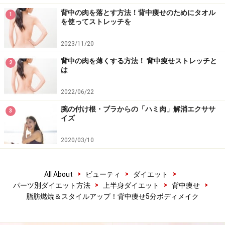
背中の肉を落とす方法！背中痩せのためにタオル
1
を使ってストレッチを
2023/11/20
背中の肉を薄くする方法！ 背中痩せストレッチと
2
は
2022/06/22
腕の付け根・ブラからの「ハミ肉」解消エクササ
3
イズ
2020/03/10
>
>
>
All About
ビューティ
ダイエット
>
>
>
パーツ別ダイエット方法
上半身ダイエット
背中痩せ
脂肪燃焼＆スタイルアップ！背中痩せ5分ボディメイク