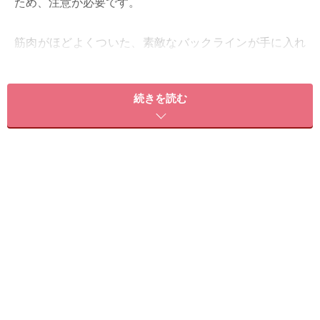
ため、注意が必要です。
筋肉がほどよくついた、素敵なバックラインが手に入れ
ば、姿勢も良くなり、他人から見られた時のイメージや
印象が大きく変わります。
続きを読む
さらには、姿勢が良くなると血流なども活発になるた
め、肩コリや首コリ、腰痛なども軽減されていき、痛み
知らずの健康的な身体になっていきます。 ぜひ、お家で
出来る簡単なボディメイクを習慣化して、美しくカッコ
いいバックラインを手に入れ、健康で美しいボディをキ
ープしていきましょう！
ゴロンと寝転がれるスペースを見つけたら、次のページ
で早速チャレンジ！