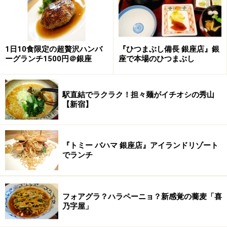
※記事内容は執筆時点のものです。最新の内容をご確認くださ
い。
※メニューや料金などのデータは、取材時または記事公開時点で
の内容です。
1日10食限定の超贅沢ハンバ
『ひつまぶし備長 銀座店』銀
ーグランチ1500円＠銀座
座で本場のひつまぶし
次のページへ
1
/
2
駅直結でラクラク！担々麺がイチオシの秀山
【新宿】
『トミー バハマ 銀座店』アイランドリゾート
でランチ
フォアグラ？ハラペーニョ？新感覚の蕎麦「喜
乃字屋」