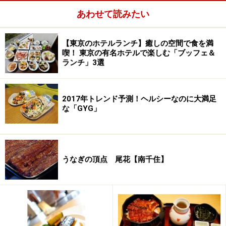
あわせて読みたい
【東京のホテルランチ】癒しの空間で食を満
喫！ 東京の有名ホテルで楽しむ「ブッフェ＆
ランチ」3選
2017年トレンド予測！ヘルシーなのに大満足
な「GYG」
ソフトシェルクラブとグリーンアスパラのフライ
この日の魚料理のメインは、
ソフトシェルクラブとグリ
うなぎの頂点 尾花【南千住】
ーンアスパラガスのフライ トマトチリソース
。ソフト
シェルクラブの濃厚なミソを、ピリ辛のトマトソースが
軽やかに仕立ててあります。
次のページではお肉のメインをご紹介します。