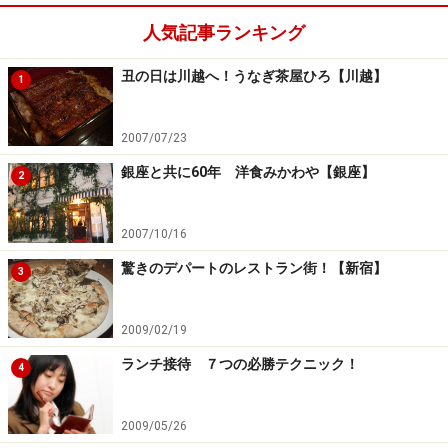
人気記事ランキング
丑の日は川越へ！うなぎ茶屋ひろ【川越】
1
2007/07/23
銀座と共に60年 洋食みかわや【銀座】
2
2007/10/16
驚きのデパートのレストラン街！【新宿】
3
2009/02/19
ランチ接待 ７つの必勝テクニック！
4
2009/05/26