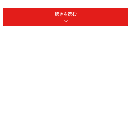
のも、この
ピークラウンジ
の特徴のひとつ。目前に迫る
続きを読む
ようにそびえ立つ都庁や、奥には印象的なフォルムのコ
クーンタワーなど、ダイナミックな眺め。
高CPのプレートランチ
さて、今回紹介するのは、
スープ、サラダ、メイン、デ
ザート、コーヒー
が付いて1800円の平日限定ワンプレー
トランチ。メニューは週替わりでメインはお肉かお魚の
どちらかを選べます。この日のスープは
ミックスビーン
ズのブイヨンスープ
。優しい味わいで、胃にすんなりと
染み込んでいきました。