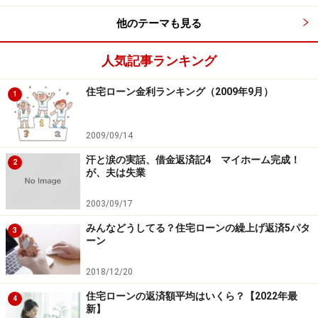
る、あるいは収入が不安定になって毎月の返済額を軽減
他のテーマも見る
したい場合などで主に利用します。いずれの場合もそれ
ぞれ特徴があるので現在の住宅ローンと家族を取り巻く
人気記事ランキング
環境をみて判断しましょう。
住宅ローン金利ランキング（2009年9月）
1
繰り上げ返済ですが、フラット35の場合は100万円から
可能です。民間の金融機関の場合にはもっと小口でも可
2009/09/14
能です。但し繰り上げ返済することでどの程度効果があ
汗と涙の実話、借金返済記4 マイホーム完成！
2
って、どのくらいお得になるのか必ず試算をして検討す
が、夫は失業
るようにしてください。
2003/09/17
みんなどうしてる？住宅ローンの繰上げ返済5パタ
3
ーン
住宅ローンを早く完済する場合の注意点
は？
2018/12/20
住宅ローンの返済額平均はいくら？【2022年最
金銭的な側面のみを考えたら繰り上げ返済することがお
4
新】