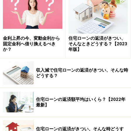
毎月11万5455円と言ってもこの金額の中の内訳は元金と
利息があります。元金が減れば利息も減ります。繰り上
げ返済は元金を当初の予定よりも前倒しで返済すること
です。これによって元金が住宅ローンを組んだ当初の予
金利上昇の今、変動金利から
住宅ローンの返済がきつい、
定よりも早く返済され、その結果として利息が減りま
固定金利へ借り換えるべき
そんなときどうする？【2023
か？
年版】
す。長い期間で見た場合利息が減った効果は大きなもの
になります。
収入減で住宅ローンの返済がきつい、そんな時
どうする？
特に住宅ローン返済のはじめのころは返済額（先ほどの
例だと11万5455円／月）に占める利息の割合が多いた
め、繰り上げ返済することで元本が減り、それに伴う利
住宅ローンの返済額平均はいくら？【2022年
息が減るという効果がより高くなるわけです。
最新】
住宅ローンを早く完済するために必要なことの一つはそ
の仕組みを知ることです。
住宅ローンの返済がきつい、そんな時どうす