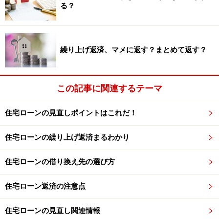
る？
住宅ローンを早く完済するための繰り上げ
返済の種類は？
繰り上げ返済、マメに返す？まとめて返す？
繰り上げ返済には大きくわけて「期間短縮型」と「返済
額軽減型」と呼ばれるものがあります。主な特徴は以下
この記事に関連するテーマ
の通りです。
期間短縮型 …… 毎月の返済額はそのままで、残りの
住宅ローンの見直しポイントはこれだ！
返済期間が短縮される
住宅ローンの繰り上げ返済まるわかり
返済額軽減型 …… 毎月の返済額が少なくなり、残り
の返済期間はそのまま
住宅ローンの借り換え先の選び方
住宅ローンは早期に完済できるほど、利息の負担を圧縮
住宅ローン返済の注意点
できます。期間短縮型の場合、負担する利息を減らした
い、住宅ローンを早期に完済したい人に向いています。
住宅ローンの見直し関連情報
返済額軽減型の場合は子どもの教育費の負担が重くな