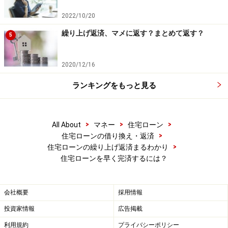
得なのは確かです。また預貯金ではあまりお金が殖えな
い一方、住宅ローンの負担は重く感じます。
2022/10/20
繰り上げ返済、マメに返す？まとめて返す？
5
しかし急に資金が必要になった場合、繰り上げ返済した
資金は当然戻ってこないので手持ちの「現金」がなくな
2020/12/16
るようなことは避けましょう。車や自宅が壊れて修理代
ランキングをもっと見る
がかかった、災害で被災した、身内が病気になったなど
人生どんな出費が急にあるか誰にも分かりません。
>
>
>
All About
マネー
住宅ローン
これらは運任せと言えばそれまでですが、こうしたこと
>
住宅ローンの借り換え・返済
が起きたときに金銭面で対応できないことは大きな問題
>
住宅ローンの繰り上げ返済まるわかり
です。住宅ローンとはたいていの人が長い付き合いにな
住宅ローンを早く完済するには？
ります。何もないときには少しでも早く完済したいと思
うでしょうが、手元に資金を残しておくことの必要性と
会社概要
採用情報
バランスを取りながら進めることが重要です。
投資家情報
広告掲載
※記事内容は執筆時点のものです。最新の内容をご確認くださ
利用規約
プライバシーポリシー