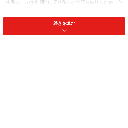
住宅ローンは長期間に渡り多くの金額を借りるため、金
利負担が非常に大きくなります。例えば3,000万円を利率
3.0％で35年借りた場合、返済総額は4849万1100円にな
続きを読む
り、利息の合計は1849万1100円です。
住宅ローンを借りる当初からなるべく自分に合った無理
のないものを選択する必要があることは言うまでもあり
ません。また低金利が続き、資産がなかなか増やせない
状況の中でこれほどの金利負担をなるべく早期に完済す
ることは家計の負担を減らすことにつながります。
そこで住宅ローンを早く完済するための方法やポイント
を紹介します。