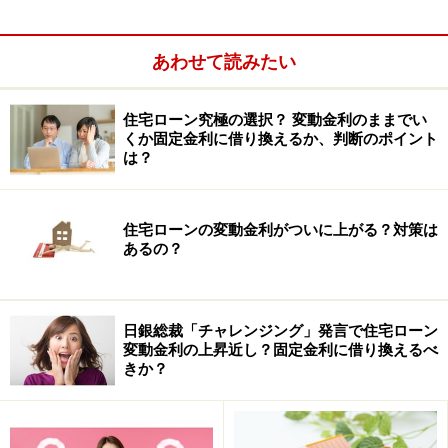
あわせて読みたい
住宅ローン究極の選択？ 変動金利のままでい
くか固定金利に借り換えるか、判断のポイント
は？
住宅ローンの変動金利がついに上がる？対策は
住宅ローンを早く完済するための方法は？
あるの？
住宅ローンを早く完済する代表的な方法が「繰り上げ返
済」です。
日銀総裁「チャレンジング」発言で住宅ローン
変動金利の上昇近し？固定金利に借り換えるべ
きか？
前述の3,000万円を利率3.0％で35年借りた場合、月々の
支払いは11万5455円になります。35年の住宅ローンです
から420回返済すれば完済します。