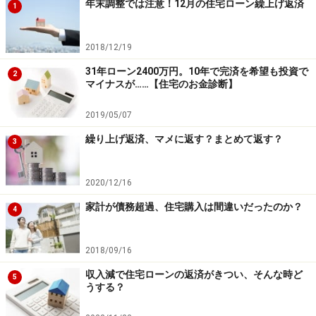
年末調整では注意！12月の住宅ローン繰上げ返済
1
2018/12/19
31年ローン2400万円。10年で完済を希望も投資で
2
マイナスが……【住宅のお金診断】
2019/05/07
繰り上げ返済、マメに返す？まとめて返す？
3
2020/12/16
家計が債務超過、住宅購入は間違いだったのか？
4
2018/09/16
収入減で住宅ローンの返済がきつい、そんな時ど
5
うする？