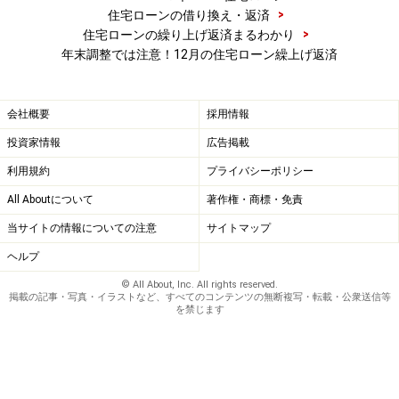
>
住宅ローンの借り換え・返済
>
住宅ローンの繰り上げ返済まるわかり
年末調整では注意！12月の住宅ローン繰上げ返済
会社概要
採用情報
投資家情報
広告掲載
利用規約
プライバシーポリシー
All Aboutについて
著作権・商標・免責
当サイトの情報についての注意
サイトマップ
ヘルプ
年末調整の間違いを放置するとどうなる？
© All About, Inc. All rights reserved.
掲載の記事・写真・イラストなど、すべてのコンテンツの無断複写・転載・公衆送信等
を禁じます
年末調整の間違いを
放置しておくと
、いずれは税務署か
ら会社に税額不足の通知が届きます。控除が過大で納付
すべき税額に足りない場合には、会社は不納付加算税と
いう
ペナルティが課せられる
ことになり、あなたは会社