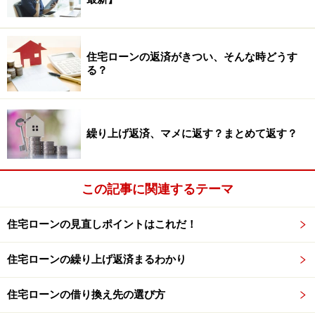
会社は社員の給与から天引きした所得税等を、給与支給
月の翌月10日に国に納付しています。しかしながら、給
与の支給人員が9名以下の小規模企業であれば、税金の
住宅ローンの返済がきつい、そんな時どうす
納付は6カ月に1度という納期の特例の適用を受けていま
る？
す。
つまり、給与の支給人員9名以下のような小規模企業で
繰り上げ返済、マメに返す？まとめて返す？
は、半年に1度の納付としている企業が多いのも実情の
ため、勤務先の企業規模によっては、年末調整のやり直
しは負担が大きいケースもあります。
この記事に関連するテーマ
このような会社では、
社長の奥様が経理担当をしている
住宅ローンの見直しポイントはこれだ！
ケースも多く、
年末調整のやり直しをお願いする側とし
ては、言いにくい
もの。
住宅ローンの繰り上げ返済まるわかり
住宅ローンの借り換え先の選び方