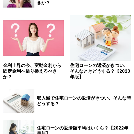
きか？
明書に記載された金額は、
繰り上げ返済
をする前の金額
です。銀行に再発行の手配を依頼したものの、手元に届
くまでに2週間程度は必要とのことで、会社の年末調整
に間に合いません。どうすればいいのでしょうか？
年末調整のやり直し
金利上昇の今、変動金利から
住宅ローンの返済がきつい、
会社にお願いをして、年末調整を再度行ってもらう方法
固定金利へ借り換えるべき
そんなときどうする？【2023
があります。
か？
年版】
年末調整の内容に変更が生じた場合には、
翌月の1月31
収入減で住宅ローンの返済がきつい、そんな時
日まで
であれば、やり直しができるようになっていま
どうする？
す。つまり、会社にお願いすれば、翌月に年末調整の
や
り直しは可能
です。
住宅ローンの返済額平均はいくら？【2022年
最新】