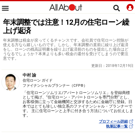
年末調整では注意！12月の住宅ローン繰
上げ返済
年末調整は税金が戻ってくるチャンスです。会社員で住宅ローン控除が
使える方なら嬉しいものです。しかし、年末調整の直前に繰り上げ返済
をし、ローンの残高証明書を繰り上げ返済前のものを提出した場合はど
うなるでしょうか？本来よりも多い税金の還付を受けてしまうので要注
意です。
更新日：
2018年12月19日
中村 諭
住宅ローン ガイド
ファイナンシャルプランナー（CFP®）
「住宅ローンソムリエ/アパートローンソムリエ」を登録商標
として掲げ、“住宅ローン・アパートローンを専門分野”とし、
お客様側に立って金融機関と交渉するために金融庁に登録。日
本ではとても珍しい独立系のファイナンシャル・プランナーで
す。 主に住宅ローンと上手に付き合う方法についてお伝えしま
す。
プロフィール詳細
執筆記事一覧