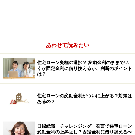
察してみます。
あわせて読みたい
住宅ローン究極の選択？ 変動金利のままでい
くか固定金利に借り換えるか、判断のポイント
は？
住宅ローンの変動金利がついに上がる？対策は
あるの？
12月に
支給されたボーナスの中から、住宅ローンの一部
を
繰り上げ返済
しました。しかし、銀行から既に届いて
いた
「住宅ローンの残高証明書」
を年末調整に必要な書
日銀総裁「チャレンジング」発言で住宅ローン
類と一緒に、会社に提出してしまいました。この残高証
変動金利の上昇近し？固定金利に借り換えるべ