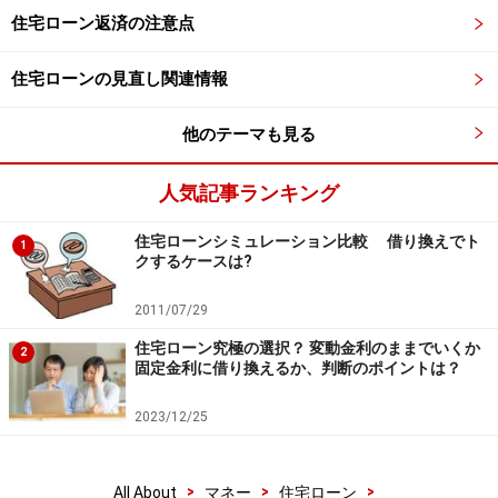
会社に言いにくい場合はどうする？
住宅ローン返済の注意点
年末調整のやり直しに間に合わなかったり、勤務先にお
願いするのが難しい場合は、あなたが自分自身の税金に
住宅ローンの見直し関連情報
ついて、税務署に
確定申告
をすれば大丈夫
です。
他のテーマも見る
住宅ローン控除を受けるために、住宅購入の翌年に確定
人気記事ランキング
申告をしているはずです。その時の必要資料は多岐にわ
たりましたが、住宅ローン控除のやり直しだけであれ
住宅ローンシミュレーション比較 借り換えでト
1
クするケースは?
ば、会社から支給された「源泉徴収票」と銀行から新た
に発行された「ローンの残高証明書」と「印鑑」があれ
2011/07/29
ば事足ります。
住宅ローン究極の選択？ 変動金利のままでいくか
2
固定金利に借り換えるか、判断のポイントは？
年末調整の間違いは、原則として翌年の2月16日～3月15
2023/12/25
日までの間に確定申告をして、正しい内容に訂正しまし
ょう。
>
>
>
All About
マネー
住宅ローン