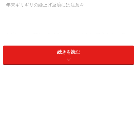
年末ギリギリの繰上げ返済には注意を
住宅ローン控除を受けるために、住宅を購入した翌年に
確定申告をします。自営業の方であれば、その翌年も引
き続き確定申告をしますが、会社員であれば、確定申告
続きを読む
は初年のみ。翌年からの残りの9年間はあなたに代わ
り、会社が税金の計算を年末調整で行ってくれます。住
宅ローン控除も年末のローン残高を鑑みて、税金が還付
されます。
会社の年末調整に間に合わなかった例と
は？
それでは、会社員のBさんからのご相談事例を参考に考