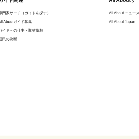
ガイド関連
All Abou
専門家サーチ（ガイドを探す）
All About ニュー
All Aboutガイド募集
All About Japan
ガイドへの仕事・取材依頼
国民の決断