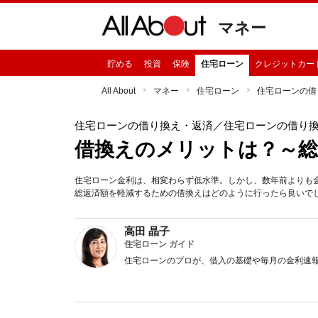
マネー
貯める
投資
保険
住宅ローン
クレジットカー
All About
マネー
住宅ローン
住宅ローンの借
住宅ローンの借り換え・返済
／住宅ローンの借り
借換えのメリットは？～総
住宅ローン金利は、相変わらず低水準。しかし、数年前よりも
総返済額を軽減するための借換えはどのように行ったら良いで
高田 晶子
住宅ローン ガイド
住宅ローンのプロが、借入の基礎や毎月の金利速