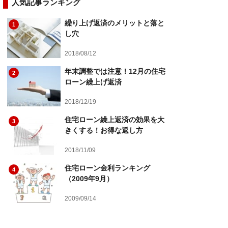
人気記事ランキング
繰り上げ返済のメリットと落と
1
し穴
2018/08/12
年末調整では注意！12月の住宅
2
ローン繰上げ返済
2018/12/19
住宅ローン繰上返済の効果を大
3
きくする！お得な返し方
2018/11/09
住宅ローン金利ランキング
4
（2009年9月）
2009/09/14