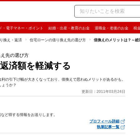
ド・電子マネー・ポイント
結婚・出産・教育のお金
退職金・老後のお金
税
り換え・返済
住宅ローンの借り換え先の選び方
借換えのメリットは？～総
換え先の選び方
返済額を軽減する
金利の引下げ幅が大きくなっており、借換えで思わぬメリットがあるかも。
しょうか？
更新日：2011年03月24日
報など得する情報をお送りします。
プロフィール詳細
執筆記事一覧