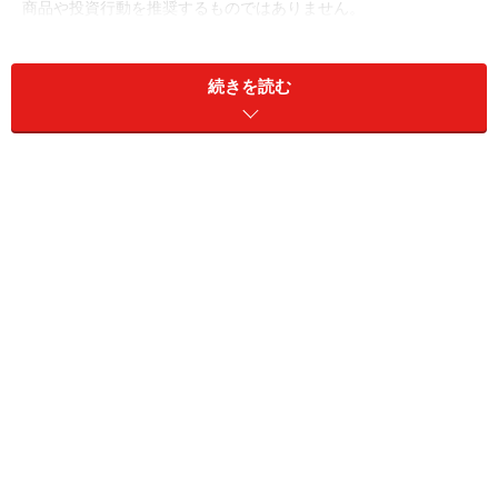
商品や投資行動を推奨するものではありません。
投資や資産運用に関する最終的なご判断はご自身の責任において
行ってください。
掲載情報の正確性・完全性については十分に配慮しております
続きを読む
が、その内容を保証するものではなく、これに基づく損失・損害
などについて当社は一切の責任を負いません。
最新の情報や詳細については、必ず各金融機関やサービス提供者
の公式情報をご確認ください。
次のページへ
1
/
3