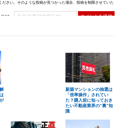
解
新築マンションの抽選は
は
「倍率操作」されてい
が
た？購入前に知っておき
たい不動産業界の“裏”知
識