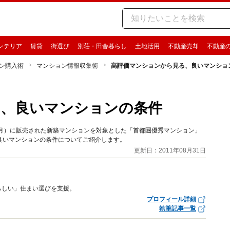
ンテリア
賃貸
街選び
別荘・田舎暮らし
土地活用
不動産売却
不動産
ン購入術
マンション情報収集術
高評価マンションから見る、良いマンショ
る、良いマンションの条件
1年3月）に販売された新築マンションを対象とした「首都圏優秀マンション」
良いマンションの条件についてご紹介します。
更新日：2011年08月31日
らしい」住まい選びを支援。
プロフィール詳細
執筆記事一覧