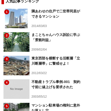
人気記事ランキング
隣あわせの住戸で二世帯同居が
1
できるマンション
2014/03/03
まことちゃんハウス訴訟に学ぶ
2
「景観利益」
2009/02/04
東京西部を横断する活断層「立
3
川断層帯」に警戒せよ！
2012/03/22
不動産トラブル事例-001 契約
4
寸前に値上げを要求された
2003/05/12
マンション駐車場の権利に意外
5
な落とし穴