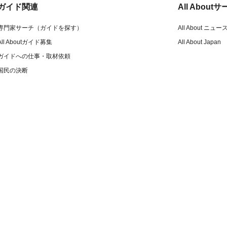
ガイド関連
All Abou
専門家サーチ（ガイドを探す）
All About ニュー
All Aboutガイド募集
All About Japan
ガイドへの仕事・取材依頼
国民の決断