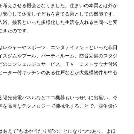
を考えさせる機会となりました。住まいの本質とは外か
り安心して休養し子どもを育てる巣としての機能です。
入浴、接客といった多様化した生活を入れる空間へと変
てきたのです。
はレジャーやスポーツ、エンタテイメントといった非日
イズジムやプール、パーティルーム、防音完備のスタジ
どのコンシェルジュサービス、ＴＶ・ミストサウナ付浴
ヒーター付キッチンのある住戸などが大規模物件を中心
。
太陽光発電パネルなどエコ機器もいっせいに出揃い、今
宅を高度なテクノロジーで機械化することで、競争優位
あえて“もはや当たり前”のことになりつつあり、よほ