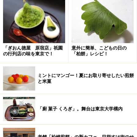
夏季限定の「コーヒー氷ぜんざい」
「ぎおん徳屋 原宿店」祇園
意外に簡単、こどもの日の
の行列店の味を東京で！
「柏餅」レシピ！
「コーヒー氷ぜんざい」（900円）3年前から始めた夏だけの
味（～8月末頃まで。販売期間の詳細は、お店にお問い合わ
ミントにマンゴー！夏にお取り寄せしたい煎餅
せください）
と米菓
まずは、今食べたい夏季限定の「コーヒー氷ぜんざ
い」。練乳と自家製の粒餡に、細かく削ったコーヒーの
氷を盛り、シナモン風味の生麩や栗の渋皮煮を飾ったも
「廚 菓子 くろぎ」。舞台は東京大学構内
の。お好みでエバミルクをかけていただきます。
注目すべきは、かき氷にコーヒーをかけるのではなく、
老舗「松崎煎餅」の新カフェ、目指すは街のせ