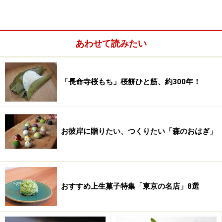
美術館全体を手掛けた建築家・隈研吾（くまけんご）氏
が目指したのは「都市の居間」。「shop×cafe」の床に
は、館内と同じくウイスキー樽を再利用したホワイトオ
あわせて読みたい
ークが使われ、壁はルーバー（縦格子）とバナナの繊維
の紗が覆います。鑑賞の余韻が醒めない柔らかな光が心
地よく、自然の素材に囲まれているためか、すっきりと
「長命寺桜もち」桜餅ひと筋、約300年！
しながらも寛げる空間です。
お彼岸に贈りたい、つくりたい「森のおはぎ」
おすすめ上生菓子特集「東京の名店」8選