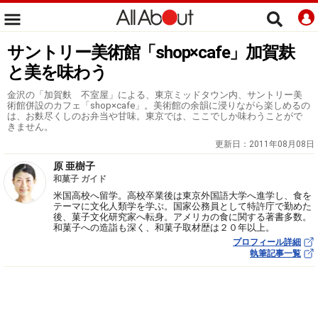
サントリー美術館「shop×cafe」加賀麸
と美を味わう
金沢の「加賀麩 不室屋」による、東京ミッドタウン内、サントリー美
術館併設のカフェ「shop×cafe」。美術館の余韻に浸りながら楽しめるの
は、お麩尽くしのお弁当や甘味。東京では、ここでしか味わうことがで
きません。
更新日：
2011年08月08日
原 亜樹子
和菓子 ガイド
米国高校へ留学。高校卒業後は東京外国語大学へ進学し、食を
テーマに文化人類学を学ぶ。国家公務員として特許庁で勤めた
後、菓子文化研究家へ転身。アメリカの食に関する著書多数。
和菓子への造詣も深く、和菓子取材歴は２０年以上。
プロフィール詳細
執筆記事一覧