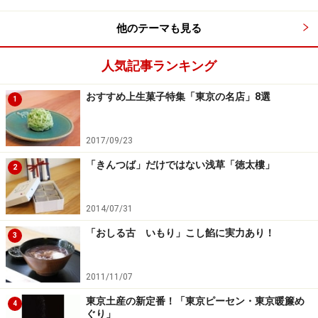
次のページへ
1
/
3
他のテーマも見る
人気記事ランキング
おすすめ上生菓子特集「東京の名店」8選
1
2017/09/23
「きんつば」だけではない浅草「徳太樓」
2
2014/07/31
「おしる古 いもり」こし餡に実力あり！
3
2011/11/07
東京土産の新定番！「東京ピーセン・東京暖簾め
4
ぐり」