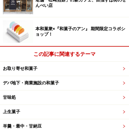
エスプレッソを凍らせたものを削っているところ。意表
んべい店
を突かれる心地良い苦み。底に隠れた粒餡と練乳と合わ
せても、コーヒーの味と香りはぼやけることがなく、ま
ろやかさの中にアクセントを添えています。
本和菓衆×『和菓子のアン』 期間限定コラボシ
ョップ！
もっちりとした生麩を口に含むと、冷えた舌が緩むと同
時に、甘く刺激的なシナモンの香りがふわり。コーヒー
この記事に関連するテーマ
の香りと重なり、異国情緒を醸します。ほろ苦さを調整
するものは、甘味のないエバミルク。甘さを抑えた大人
お取り寄せ和菓子
のかき氷は、甘いかき氷に慣れた舌に新鮮です。
デパ地下・商業施設の和菓子
※記事内容は執筆時点のものです。最新の内容をご確認くださ
甘味処
い。
※メニューや料金などのデータは、取材時または記事公開時点で
上生菓子
の内容です。
羊羹・最中・甘納豆