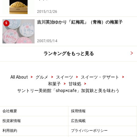
2015/12/26
吉川英治ゆかり「紅梅苑」（青梅）の梅菓子
5
2007/05/14
ランキングをもっと見る
>
>
>
>
All About
グルメ
スイーツ
スイーツ・デザート
>
>
和菓子
甘味処
サントリー美術館「shop×cafe」加賀麸と美を味わう
会社概要
採用情報
投資家情報
広告掲載
利用規約
プライバシーポリシー