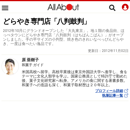
どらやき専門店「八判鼓判」
2012年10月にグランドオープンした「大丸東京」。地１階の食品街、ほ
っぺタウンにどらやき専門店「八判鼓判（はちばんこばん）」がオープ
ンしました。手の平サイズの小判型、焼き色のきれいなべっぴんどらや
き、一度は食べたい逸品です。
更新日：
2012年11月02日
原 亜樹子
和菓子 ガイド
米国高校へ留学。高校卒業後は東京外国語大学へ進学し、食を
テーマに文化人類学を学ぶ。国家公務員として特許庁で勤めた
後、菓子文化研究家へ転身。アメリカの食に関する著書多数。
和菓子への造詣も深く、和菓子取材歴は２０年以上。
プロフィール詳細
執筆記事一覧