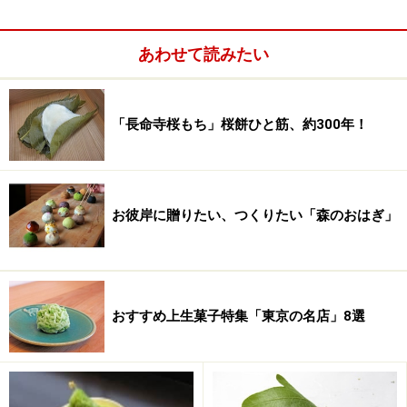
麦とコクのある卵を使い、たっぷりと空気を含ませて焼
き上げた生地は、しっかりとした焼き色からは想像も付
あわせて読みたい
かないほどふわふわ。それでいて、どらやきの皮に求め
たくなるもっちりとした程好いコシもあるので嬉しくな
ります。
「長命寺桜もち」桜餅ひと筋、約300年！
お彼岸に贈りたい、つくりたい「森のおはぎ」
おすすめ上生菓子特集「東京の名店」8選