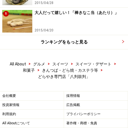
2015/04/28
大人だって嬉しい！「棒きなこ当（あたり）」
5
2015/04/20
ランキングをもっと見る
>
>
>
>
All About
グルメ
スイーツ
スイーツ・デザート
>
>
和菓子
きんつば・どら焼・カステラ等
どらやき専門店「八判鼓判」
会社概要
採用情報
投資家情報
広告掲載
利用規約
プライバシーポリシー
All Aboutについて
著作権・商標・免責