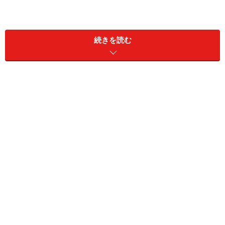
お店の外から「どらやき」を作る様子が眺められる
大丸東京地１階にオープンしたどらやき専門店「八判鼓
続きを読む
判」。創業90余年のカステラの老舗が手掛ける新ブラン
ドです。
「八判鼓判」の商品はたったひと品。目の前で焼き上げ
る「どらやき」だけで勝負します。
出来立てのふわふわ「どらやき」
「どらやき」１個250円（税込）
「八判鼓判」のどらやきは、生地が印象的です。国産小