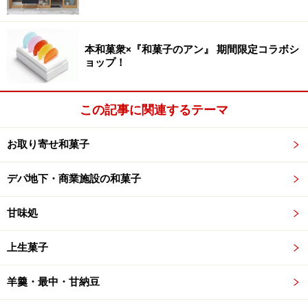
すっきりと美しいデザインの箱入りは手土産にも向いて
います。小判というより大判ほどの大きさと美しい焼き
本和菓衆×『和菓子のアン』 期間限定コラボシ
上がりは、インパクトたっぷり。出来立てのふわふわの
ョップ！
食感と共に、差し上げた方の記憶にしっかり刻まれそう
ですね。
この記事に関連するテーマ
お取り寄せ和菓子
製造日を含めて３日の日保ち
デパ地下・商業施設の和菓子
甘味処
＜店舗情報＞
八判鼓判
上生菓子
所在地：大丸東京店 地1階
東京都千代田区丸の内1-9-1
羊羹・最中・甘納豆
※JR「東京」駅 八重洲北口改札を出てすぐ。