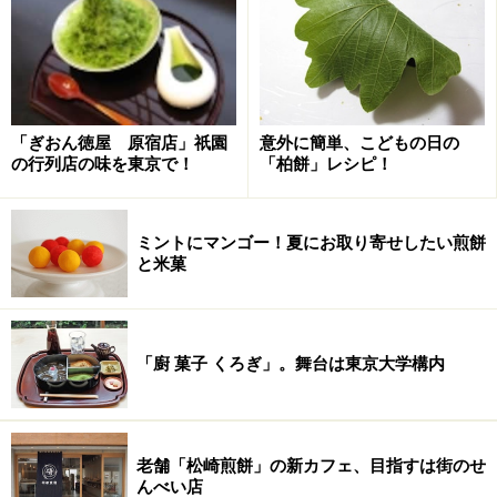
蜂蜜を加えた生地は香ばしく深みがあり、それだけでも
十分な美味しさですが、主役の餡もまた秀逸。北海道十
勝産の小豆を使った粒餡は、氷砂糖でキレのある甘さに
仕上げられていて旨味と香りが引き立っています。
「ぎおん徳屋 原宿店」祇園
意外に簡単、こどもの日の
の行列店の味を東京で！
「柏餅」レシピ！
柔らかくとろりと炊き上げられているので、ふわふわの
生地と相性抜群。手の平サイズと大振りながら、生地も
ミントにマンゴー！夏にお取り寄せしたい煎餅
餡も徒（いたずら）に甘くないので、この大きさでも後
と米菓
を引くほどです。
「廚 菓子 くろぎ」。舞台は東京大学構内
手土産には箱入り「どらやき」を！
老舗「松崎煎餅」の新カフェ、目指すは街のせ
んべい店
「どらやき」４個箱入り1,000円（税込）