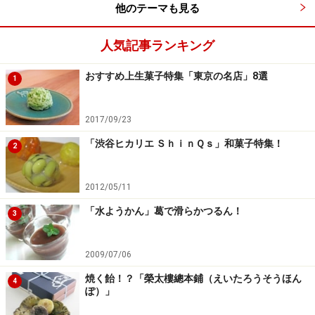
電話：03-3212-8011（代表）
他のテーマも見る
営業時間：10:00～20:00（平日は～21:00）
人気記事ランキング
定休日：元旦
おすすめ上生菓子特集「東京の名店」8選
※記事内容は執筆時点のものです。最新の内容をご確認くださ
1
い。
※メニューや料金などのデータは、取材時または記事公開時点で
の内容です。
2017/09/23
「渋谷ヒカリエ ＳｈｉｎＱｓ」和菓子特集！
2
2012/05/11
「水ようかん」葛で滑らかつるん！
3
2009/07/06
焼く飴！？「榮太樓總本鋪（えいたろうそうほん
4
ぽ）」