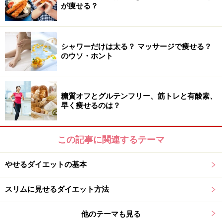
ちなみに、この
時期に増える体内の水分量は
2000mlにも
が痩せる？
なるといわれているので、2kg前後＝1～3kg増えるのは
当然といえる
でしょう。
シャワーだけは太る？ マッサージで痩せる？
のウソ・ホント
もし、生理前後に体重を計ったら
3～4kg以上増えてしま
った、生理が終わっても増えた体重が戻らない場合は、
生理前の食欲増加による食べ過ぎ、生理中の気分の落ち
糖質オフとグルテンフリー、筋トレと有酸素、
込みによる運動不足やストレス、生理前の便秘が解消さ
早く痩せるのは？
れない等が原因の可能性
があります。
この記事に関連するテーマ
「ダイエットを体重だけで考えるのは良くない！」とい
うのがダイエットガイドとしての意見ですので、
ふだん
やせるダイエットの基本
から体重だけではなく、体脂肪を計る習慣もつけるのが
オススメ
です。
スリムに見せるダイエット方法
大事なのは、毎日できるだけ同じ時間帯、同じ条件で体
他のテーマも見る