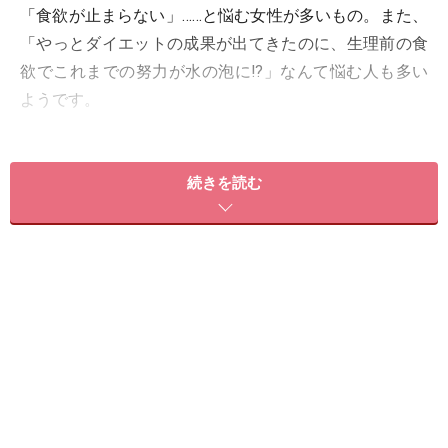
「食欲が止まらない」……と悩む女性が多いもの。また、
「やっとダイエットの成果が出てきたのに、生理前の食
欲でこれまでの努力が水の泡に!?」なんて悩む人も多い
ようです。
そこで今回は、
「生理前は太る」と
いわれる理由
と対策
方法に加え、「女性の体の1カ月のサイクル」について
続きを読む
も詳しく解説していきたい
と思います。
＜目次＞