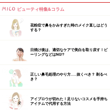
脂肪を計る習慣をつけること。夜の入浴から2時間後ぐ
らいの寝る前は、体内の水分量が一番安定しているとい
ビューティ特集&コラム
われていますので、この時間帯に測る習慣を持つのも良
いでしょう。
花粉症で鼻をかみすぎた時のメイク直しはどう
する？
そうすれば
生理前に体重が増えても、「水分が増えただ
け」と落ち着いて対処できるはず
です。
日焼け後は、適切なケアで美白を取り戻す！ピ
ーリングなどはNG!?
生理前は女性ホルモンや月経前症候群
（PMS）の影響で体重が増える
正しい鼻毛処理のやり方……抜くべき？ 剃るべ
き？
心と体に起こるトラブルは、女性ホルモン「黄体ホルモン」
アイブロウが切れた！足りないコスメを手持ち
によるもの
アイテムで代用する方法