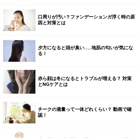
また、生理前に体重が増えたり、体がむくんで重く感じ
口周りが汚い？ファンデーションガ浮く時の原
るのは、月経前症候群（PMS）の一部でもあります。
因と対策とは
PMSは病気ではなく、心と体に起こるトラブルの総称の
こと。生理が始まる約2週間前頃から現れます。
夕方になると頭が臭い……地肌の匂いが気にな
る！
このような不快なトラブルは、月経前に卵巣から多く分
泌される黄体ホルモンという女性ホルモンによって起こ
ります。黄体ホルモンの分泌が増えると、出血などによ
赤ら顔は冬になるとトラブルが増える？ 対策
る栄養不足を補うために体は栄養を補充しようと働きま
とNGケアとは
す。黄体ホルモンには、細胞に水分・塩分を蓄え、脂肪
の代謝を遅らせ蓄えようとする性質があるからです。 そ
のため、生理前は体重が増えたり、体が重く感じたり、
チークの適量って一体どれくらい？ 動画で確
認！
むくみ、便秘、肌アレの症状が出る人が多いようです。
以上のことから、
生理前は、太りやすく、心身ともに疲