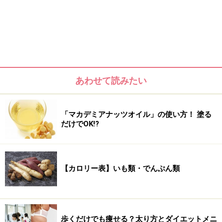
あわせて読みたい
生理前は太るのではなく、体内の「水分」で2kg前後増える
生理前は女性ホルモンや月経前症候群（PMS）の影響で体重
が増える
「マカデミアナッツオイル」の使い方！ 塗る
だけでOK!?
それでも生理前に太りたくない人は「生理前豆乳ダイエッ
ト」
生理前の体重増加を食事で防ぐダイエット方法
【カロリー表】いも類・でんぷん類
生理前の体重増加を運動で防ぐダイエット方法
生理周期でわかる、太りやすい時期、痩せやすい時期
歩くだけでも痩せる？太り方とダイエットメニ