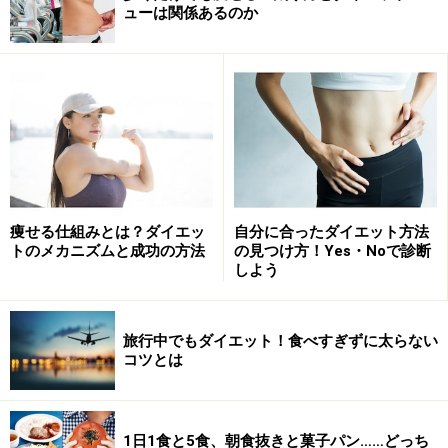
ューは関係あるのか
生理前は太るのではなく、体内の「水分」
で2kg前後増える
炭水化物や甘いものを急激に欲してしまい、体重も増加。自
痩せる仕組みとは？ダイエッ
自分に合ったダイエット方法
己嫌悪に陥る女性は多いはず。
トのメカニズムと成功の方法
の見つけ方！Yes・Noで診断
しよう
生理前の食べ過ぎで脂肪がついて太ってしまった……と思
旅行中でもダイエット！食べすぎずに太らない
いがちですが、ホルモンの関係で体内の「水分量」が増
コツとは
えることで一時的に体重が増加します。「体脂肪」が増
えて太るわけではありません。
1日1食と5食、朝食抜きと菓子パン……どっち