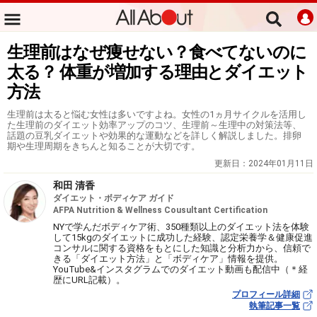
生理前はなぜ痩せない？食べてないのに
太る？ 体重が増加する理由とダイエット
方法
生理前は太ると悩む女性は多いですよね。女性の1ヵ月サイクルを活用し
た生理前のダイエット効率アップのコツ、生理前～生理中の対策法等、
話題の豆乳ダイエットや効果的な運動などを詳しく解説しました。排卵
期や生理周期をきちんと知ることが大切です。
更新日：
2024年01月11日
和田 清香
ダイエット・ボディケア ガイド
AFPA Nutrition & Wellness Cousultant Certification
NYで学んだボディケア術、350種類以上のダイエット法を体験
して15kgのダイエットに成功した経験、認定栄養学＆健康促進
コンサルに関する資格をもとにした知識と分析力から、信頼で
きる「ダイエット方法」と「ボディケア」情報を提供。
YouTube&インスタグラムでのダイエット動画も配信中（＊経
歴にURL記載）。
プロフィール詳細
執筆記事一覧