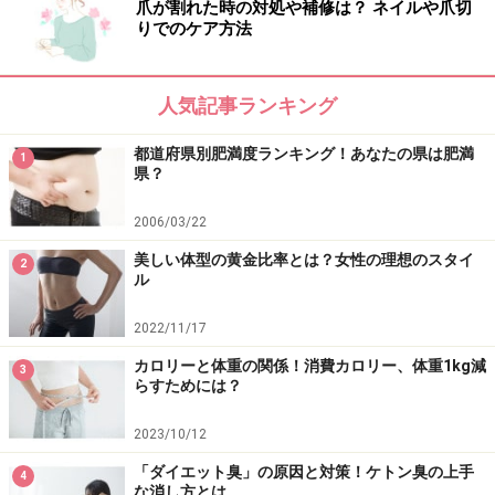
爪が割れた時の対処や補修は？ ネイルや爪切
れやすい時期といえます。
この時期に無理なダイエット
りでのケア方法
をして「痩せない！」「体重が増えた！」などと、余計
なストレスや疲労を感じるのはナンセンス。
人気記事ランキング
「そういう時期なんだな」と思って、体をいたわりまし
都道府県別肥満度ランキング！あなたの県は肥満
1
ょう。PMSによって気分が落ち込みやすくなりますが、
県？
深く悩んだり、無理をしたりしないようにやり過ごすの
2006/03/22
がベスト。生理後～排卵日までの「痩せやすい時期」が
来たら、ダイエットも再開すれば良いのです。
美しい体型の黄金比率とは？女性の理想のスタイ
2
ル
2022/11/17
それでも生理前に太りたくない人は「生理
カロリーと体重の関係！消費カロリー、体重1kg減
3
前豆乳ダイエット」
らすためには？
2023/10/12
「ダイエット臭」の原因と対策！ケトン臭の上手
生理前に豆乳ダイエット
4
な消し方とは