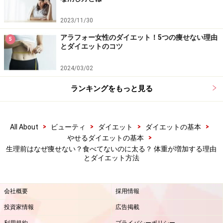
2023/11/30
■生理前豆乳ダイエットの期間
アラフォー女性のダイエット！5つの痩せない理由
5
生理が始まる7日～10日前から生理が来るまで
とダイエットのコツ
＊生理が来たら飲むのを止めてもOK
2024/03/02
■飲む豆乳の量
ランキングをもっと見る
・1日200ml
＊なるべく無調整のもの
>
>
>
>
All About
ビューティ
ダイエット
ダイエットの基本
>
やせるダイエットの基本
■飲むタイミング
生理前はなぜ痩せない？食べてないのに太る？ 体重が増加する理由
食前や間食に
とダイエット方法
豆乳には、小腸での脂肪吸収を抑えてくれる「大豆サポ
会社概要
採用情報
ニン」、基礎代謝を活発にする「大豆たんぱく質」、む
投資家情報
広告掲載
くみの原因となるナトリウムを排出する「カリウム」、