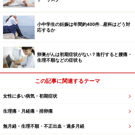
基礎体温や体調をチェックして、もし、同じ症状が、周
期的に現れ、症状の現れる時期は、生理前の2週間（黄
小中学生の妊娠は年間約400件…産科はどう対
体期）、日常生活にある程度影響するくらいに症状が重
応するか
いなら、PMSと診断されます。
卵巣がんは初期症状がない？進行すると腰痛・
PMSの場合の緩和術・対処法・治療法
生理不順などの症状も
1.
まず自分が
PMSであることに気づくことが1番の対処
この記事に関連するテーマ
法
PMSを自己管理するには、まず自身が認識すること。そ
女性に多い病気・初期症状
して、健康な女性なら誰にでも起こりうるものだとポジ
ティブに捉えることが大切です。
生理痛・月経痛・排卵痛
2. そのために記録をつける
無月経・生理不順・不正出血・過多月経
症状を把握すると対処しやすくなります。