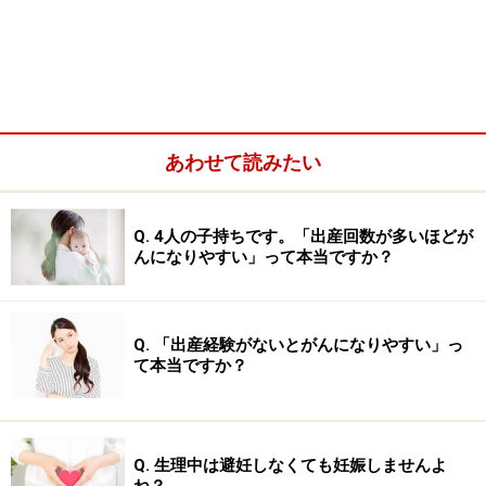
あわせて読みたい
Q. 4人の子持ちです。「出産回数が多いほどが
月経前症候群・PMSの症状
んになりやすい」って本当ですか？
代表的な症状を挙げてみましょう。
Q. 「出産経験がないとがんになりやすい」っ
下腹痛、腰痛、下腹部が張る、乳房が痛い・張る、頭
て本当ですか？
痛、肩こり、めまい、手足の冷え、ニキビができやす
い、肌荒れ、化粧のノリが悪い、むくみ、のどがかわ
く、食欲が増す・なくなる、下痢・便秘、疲れやすい、
Q. 生理中は避妊しなくても妊娠しませんよ
眠くなる、おりものが増える、カラダがスムーズに動か
ね？