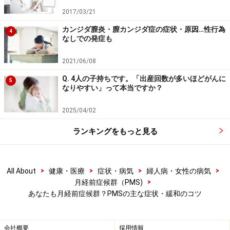
あとは、欧米では、PMSの人は、PMSでない人と比べる
2017/03/21
体内のリノレン酸の量が少ないことが報告されており、
カンジダ膣炎・膣カンジダ症の症状・原因…性行為
4
特に生理前の約2週間の間に、γ-リノレン酸を積極的に補
なしでの発症も
うことがすすめられています。リノレン酸は、月見草な
2021/06/08
どの種子油やヒトの母乳、昆布などの海藻類にも若干含
Q. 4人の子持ちです。「出産回数が多いほどがんに
まれています。
5
なりやすい」って本当ですか？
また
ビタミンＢ6
を多くとることが、PMSの緩和に役立
2025/04/02
つと報告されています。ビタミンＢ6を多く含む食べ物
ランキングをもっと見る
としては、豚肉・大豆・にんにくの茎・小麦胚芽・玄
米・いわし・かつお・さば などですね。
>
>
>
>
All About
健康・医療
症状・病気
婦人病・女性の病気
4. 適度にカラダを動かす
>
月経前症候群（PMS)
あなたも月経前症候群？PMSの主な症状・緩和のコツ
5. ストレスを避ける
PMSを悪化させる最大の原因は、ストレスだそうです。
会社概要
採用情報