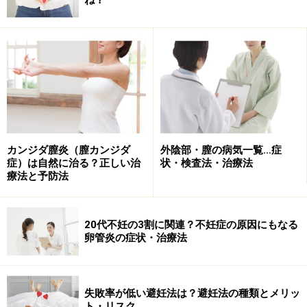
ない、アレルギー症状がある（鼻・目など） イライラ、
怒りやすい、攻撃的になる、無気力、憂うつ、気分の変
化、能率が低下、性欲の変化、いつも通り仕事ができな
い、女性であることが嫌になる、人付合いが悪くなる……
などなど。
これらの症状を見ると、「こんな症状なら、いくつか当
てはまるのが普通だよね」と思う方もいるでしょう。実
カンジダ膣炎（膣カンジダ
外陰部・膣の病気一覧…症
症）は自然に治る？正しい治
状・検査法・治療法
際、20～30代の働く女性の90％以上の人がこれらの症状
療法と予防法
に当てはまるという調査もあります。詳しくは、「
月経
前症候群(PMS)の主な症状・診断基準
」もぜひあわせて
ご覧下さい。
20代不妊の3割に関連？不妊症の原因にもなる
卵管炎の症状・治療法
症状のセルフチェックに当てはまったら……
失敗率が低い避妊法は？避妊法の種類とメリッ
PMS診断基準
ト・リスク