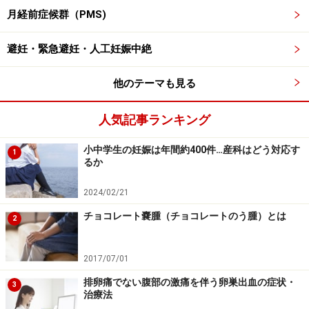
月経前症候群（PMS)
3. 食生活を見直す
避妊・緊急避妊・人工妊娠中絶
栄養のバランスが偏った食事は、PMSの症状が重くなり
ます。バランスを考えて多くの食品を組み合わせて食べ
他のテーマも見る
ることが大事。
人気記事ランキング
また、生理前に必要な栄養を意識的にとることでもPMS
を軽減できます。具体的には、まめ、緑黄色野菜、海藻
小中学生の妊娠は年間約400件…産科はどう対応す
1
るか
類、植物油脂、種実類、玄米、そばなどの精製していな
い穀類など。
2024/02/21
チョコレート嚢腫（チョコレートのう腫）とは
2
逆に重くするのは、砂糖、塩分、カフェイン（コーヒ
ー・紅茶・日本茶・チョコレート）、アルコール、添加
2017/07/01
物、漂白した小麦粉とその加工品（パン・ケーキ・パス
タ）など。
排卵痛でない腹部の激痛を伴う卵巣出血の症状・
3
治療法