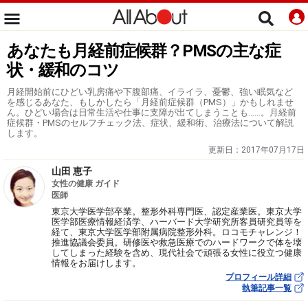
あなたも月経前症候群？PMSの主な症
状・緩和のコツ
月経開始前にひどい乳房痛や下腹部痛、イライラ、憂鬱、強い眠気など
を感じるあなた、もしかしたら「月経前症候群（PMS）」かもしれませ
ん。ひどい場合は日常生活や仕事に支障が出てしまうことも……。月経前
症候群・PMSのセルフチェック法、症状、緩和術、治療法について解説
します。
更新日：
2017年07月17日
山田 恵子
女性の健康 ガイド
医師
東京大学医学部卒業。整形外科専門医、認定産業医。東京大学
医学部医療情報経済学、ハーバード大学研究所客員研究員等を
経て、東京大学医学部附属病院整形外科。ロコモチャレンジ！
推進協議会委員。研修医や救急医療でのハードワークで体を壊
してしまった経験を含め、現代社会で頑張る女性に役立つ健康
情報をお届けします。
プロフィール詳細
執筆記事一覧