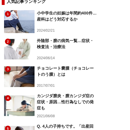
人気記事ランキング
小中学生の妊娠は年間約400件…
1
産科はどう対応するか
2024/02/21
外陰部・膣の病気一覧…症状・
2
検査法・治療法
2024/06/14
チョコレート嚢腫（チョコレー
3
トのう腫）とは
2017/07/01
カンジダ膣炎・膣カンジダ症の
4
症状・原因…性行為なしでの発
症も
2021/06/08
Q. 4人の子持ちです。「出産回
5