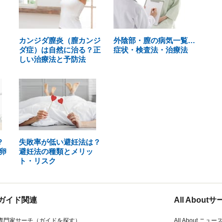
カンジダ膣炎（膣カンジ
外陰部・膣の病気一覧…
ダ症）は自然に治る？正
症状・検査法・治療法
しい治療法と予防法
？
失敗率が低い避妊法は？
卵
避妊法の種類とメリッ
ト・リスク
ガイド関連
All Abou
専門家サーチ（ガイドを探す）
All About ニュー