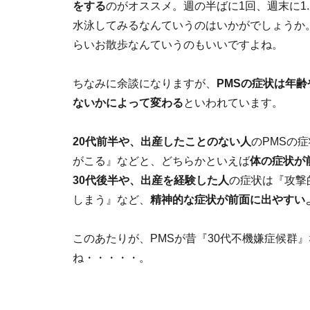
をする
のがオススメ。週の半ばに1回、週末に1
水泳してみるなんていうのはいかがでしょうか
らいお散歩なんていうのもいいですよね。
ちなみに余談になりますが、
PMSの症状は年
ないかによって変わる
といわれています。
20代前半や、出産したことのない人
のPMSの
がこる』などと、どちらかといえば
体の症状が
30代後半や、出産を経験した人
の症状は『攻撃
しまう』など、
精神的な症状が前面に出やすい
このあたりが、PMSが昔『30代不機嫌症候群
ね・・・・・。