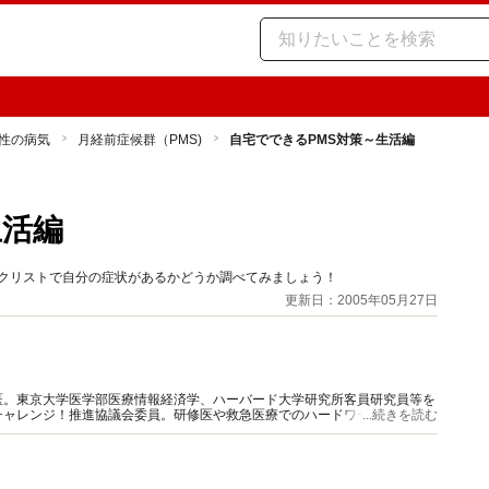
性の病気
月経前症候群（PMS)
自宅でできるPMS対策～生活編
生活編
ックリストで自分の症状があるかどうか調べてみましょう！
更新日：2005年05月27日
医。東京大学医学部医療情報経済学、ハーバード大学研究所客員研究員等を
チャレンジ！推進協議会委員。研修医や救急医療でのハードワークで体を壊
...続きを読む
に役立つ健康情報をお届けします。