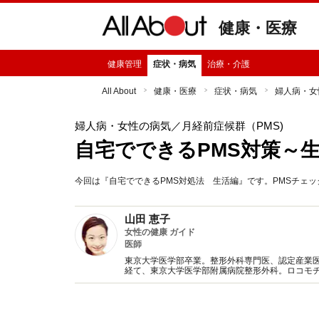
健康・医療
健康管理
症状・病気
治療・介護
All About
健康・医療
症状・病気
婦人病・女
婦人病・女性の病気
／月経前症候群（PMS)
自宅でできるPMS対策～
今回は『自宅でできるPMS対処法 生活編』です。PMSチェ
山田 恵子
女性の健康 ガイド
医師
東京大学医学部卒業。整形外科専門医、認定産業
経て、東京大学医学部附属病院整形外科。ロコモ
してしまった経験を含め、現代社会で頑張る女性