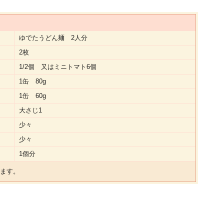
ゆでたうどん麺 2人分
2枚
1/2個 又はミニトマト6個
1缶 80g
1缶 60g
大さじ1
少々
少々
1個分
ます。