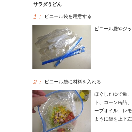
サラダうどん
1
：
ビニール袋を用意する
ビニール袋やジッ
2
：
ビニール袋に材料を入れる
ほぐしたゆで麺、
ト、コーン缶詰、
ーブオイル、レモ
ように袋を上下左