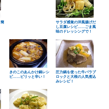
 簡
サラダ感覚の洋風揚げだ
し豆腐レシピ……ごま風
味のドレッシングで！
きのこのあんかけ鍋レシ
圧力鍋を使った牛バラブ
ピ……ピリッと辛い！
ロックと大根の人気煮込
みレシピ！