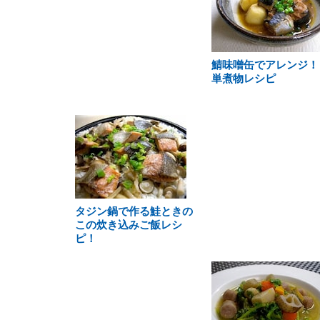
鯖味噌缶でアレンジ！
単煮物レシピ
タジン鍋で作る鮭ときの
この炊き込みご飯レシ
ピ！