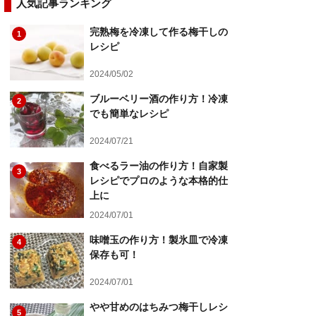
人気記事ランキング
完熟梅を冷凍して作る梅干しの
1
レシピ
2024/05/02
ブルーベリー酒の作り方！冷凍
2
でも簡単なレシピ
2024/07/21
食べるラー油の作り方！自家製
3
レシピでプロのような本格的仕
上に
2024/07/01
味噌玉の作り方！製氷皿で冷凍
4
保存も可！
2024/07/01
やや甘めのはちみつ梅干しレシ
5