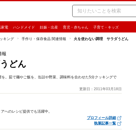
活家電
ハンドメイド
妊娠・出産
育児・赤ちゃん
子育て・キッズ
ッキング
手作り・保存食品 関連情報
火を使わない調理 サラダうどん
情報
ダうどん
理を。茹で麺やご飯を、缶詰や野菜、調味料を合わせた5分クッキングで
更新日：2011年03月18日
ィアへのレシピ提供でも活躍中。
プロフィール詳細
執筆記事一覧