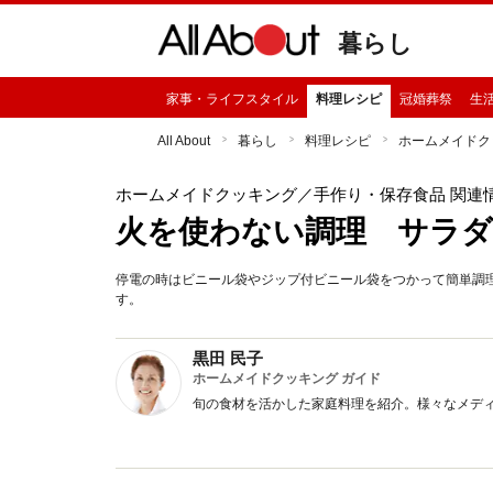
暮らし
家事・ライフスタイル
料理レシピ
冠婚葬祭
生
All About
暮らし
料理レシピ
ホームメイドク
ホームメイドクッキング
／手作り・保存食品 関連
火を使わない調理 サラ
停電の時はビニール袋やジップ付ビニール袋をつかって簡単調
す。
黒田 民子
ホームメイドクッキング ガイド
旬の食材を活かした家庭料理を紹介。様々なメデ