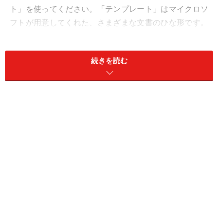
ト」を使ってください。「テンプレート」はマイクロソ
フトが用意してくれた、さまざまな文書のひな形です。
もとになるテンプレートさえ見つけられれば、あとは文
章を書き換えたり、画像を変更したりするだけで、とて
続きを読む
も完成度の高い文書が作れます。
今回は、テンプレートを見つける基本操作を紹介しま
す。まずはWord 2010での操作方法を紹介し、Word
2007/2003については最後に補足します。
＞
テンプレートの選択方法はフォルダ・ファイルの操作
とほぼ同じ
※記事内容は執筆時点のものです。最新の内容をご確認くださ
い。
※OSやアプリ、ソフトのバージョンによっては画面表示、操作方