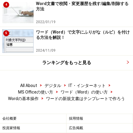
Word文書で校閲・変更履歴を残す/編集/削除する
4
方法
2022/01/19
ワード（Word）で文字にふりがな（ルビ）を付け
5
る方法を解説！
2024/11/09
ランキングをもっと見る
>
>
>
All About
デジタル
IT・インターネット
>
>
MS Officeの使い方
ワード（Word）の使い方
>
Wordの基本操作
ワードの新規文書はテンプレートで作ろう
会社概要
採用情報
投資家情報
広告掲載