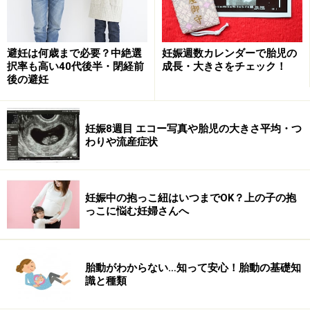
避妊は何歳まで必要？中絶選
妊娠週数カレンダーで胎児の
択率も高い40代後半・閉経前
成長・大きさをチェック！
後の避妊
妊娠8週目 エコー写真や胎児の大きさ平均・つ
わりや流産症状
妊娠中の抱っこ紐はいつまでOK？上の子の抱
っこに悩む妊婦さんへ
胎動がわからない…知って安心！胎動の基礎知
識と種類