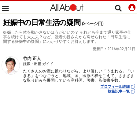
妊娠中の日常生活の疑問
(3ページ目)
妊娠したら体を動かさないほうがいいの？ それとも今まで通り家事や仕
事を続けても大丈夫？など、読者の皆さんから寄せられた「日常生活に
関する妊娠中の疑問」にわかりやすくお答えします。
更新日：
2016年02月01日
竹内 正人
妊娠・出産 ガイド
たくさんのお産に携わりながら、より優しい「うまれる」「い
きる」をつなごうと、地域、国、医療の枠をこえて、さまざま
な取り組みを展開している産科医。著書、監修書多数。
プロフィール詳細
執筆記事一覧