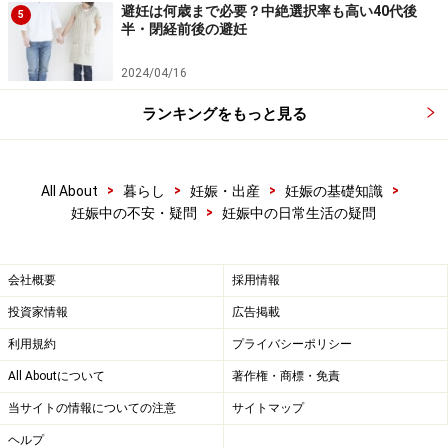
避妊は何歳まで必要？中絶選択率も高い40代後
5
半・閉経前後の避妊
2024/04/16
ランキングをもっと見る
>
>
>
>
All About
暮らし
妊娠・出産
妊娠の基礎知識
>
妊娠中の不安・疑問
妊娠中の日常生活の疑問
会社概要
採用情報
投資家情報
広告掲載
利用規約
プライバシーポリシー
All Aboutについて
著作権・商標・免責
当サイトの情報についての注意
サイトマップ
ヘルプ