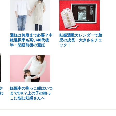
避妊は何歳まで必要？中
妊娠週数カレンダーで胎
絶選択率も高い40代後
児の成長・大きさをチェ
半・閉経前後の避妊
ック！
や
妊娠中の抱っこ紐はいつ
わ
までOK？上の子の抱っ
こに悩む妊婦さんへ