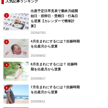
人気記事ランキング
出産予定日早見表で最終月経開
1
始日・排卵日・受精日・行為日
も逆算【カレンダーで簡単計
算】
2025/07/03
4月生まれにするには？妊娠時期
2
を出産月から逆算
2020/08/02
8月生まれにするには？ 妊娠時
3
期を出産月から逆算
2020/08/17
7月生まれにするには？妊娠時期
4
を出産月から逆算
2020/08/11