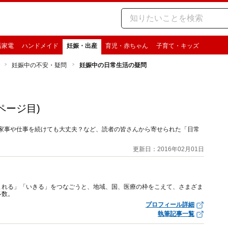
活家電
ハンドメイド
妊娠・出産
育児・赤ちゃん
子育て・キッズ
妊娠中の不安・疑問
妊娠中の日常生活の疑問
2ページ目)
り家事や仕事を続けても大丈夫？など、読者の皆さんから寄せられた「日常
更新日：2016年02月01日
まれる」「いきる」をつなごうと、地域、国、医療の枠をこえて、さまざま
多数。
プロフィール詳細
執筆記事一覧