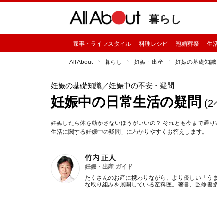
暮らし
家事・ライフスタイル
料理レシピ
冠婚葬祭
生
All About
暮らし
妊娠・出産
妊娠の基礎知識
妊娠の基礎知識
／妊娠中の不安・疑問
妊娠中の日常生活の疑問
(
妊娠したら体を動かさないほうがいいの？ それとも今まで通
生活に関する妊娠中の疑問」にわかりやすくお答えします。
竹内 正人
妊娠・出産 ガイド
たくさんのお産に携わりながら、より優しい「う
な取り組みを展開している産科医。著書、監修書