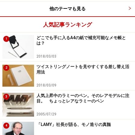
他のテーマも見る
人気記事ランキング
どこでも手に入るA4の紙で補充可能なメモ帳と
1
は？
2018/03/03
ツイストリングノートを見やすくする差し替え活
2
用法
2018/03/09
人気上昇中のラミーのペン。そのレアモデルに注
3
目。 ちょっとレアなラミーのペン
2005/07/29
「LAMY」社長が語る、モノ造りの真髄
4