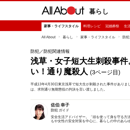
暮らし
家事・ライフスタイル
料理レシピ
冠婚葬祭
生
All About
暮らし
家事・ライフスタイル
防犯
防犯
／防犯関連情報
浅草・女子短大生刺殺事件
い！通り魔殺人
(3ページ目)
平成13年4月30日東京浅草で短大生が刺殺された事件がありま
は、求刑通り無期懲役の判決を言い渡しました。
佐伯 幸子
防犯 ガイド
安全生活アドバイザー。「頭を使って身を守る方
もや女性の安全対策を中心に、暮らしの中のあら