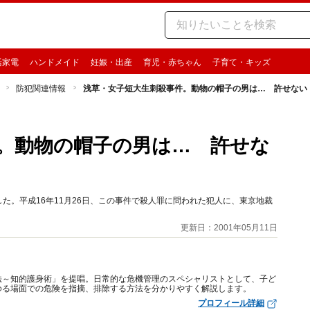
活家電
ハンドメイド
妊娠・出産
育児・赤ちゃん
子育て・キッズ
防犯関連情報
浅草・女子短大生刺殺事件。動物の帽子の男は… 許せない
。動物の帽子の男は… 許せな
した。平成16年11月26日、この事件で殺人罪に問われた犯人に、東京地裁
更新日：2001年05月11日
法～知的護身術」を提唱。日常的な危機管理のスペシャリストとして、子ど
ゆる場面での危険を指摘、排除する方法を分かりやすく解説します。
プロフィール詳細