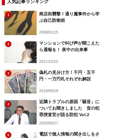
人気記事ランキング
商店街襲撃！通り魔事件から学
1
ぶ自己防衛術
2008/01/15
マンションで叫び声が聞こえた
2
ら通報を！ 夜中の出来事
2021/10/25
偽札の見分け方！千円・五千
3
円・一万円札それぞれ解説
2019/06/19
近隣トラブルの原因「騒音」に
4
ついてお聞きしました 音の犯
罪捜査官が語る防犯 Vol.2
2005/06/27
電話で個人情報の聞き出しをさ
5