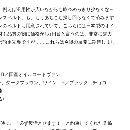
、例えば汎用性が広いながらも昨今めっきり少なくなっ
レスベルト」も、もうあちこち探し回らなくて済みます
ンのベルトも用意されていて、こちらには日本製のオイ
材も品質の割に価格が1万円台と言うのは、非常に魅力
ば尚更完璧ですが…… これらは今後の展開に期待しまし
、B／国産オイルコードヴァン
ン、ダークブラウン、ワイン、B／ブラック、チョコ
能
込)
店時に、「必ず復活させます！」と約束してくれた関係