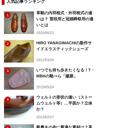
人気記事ランキング
革靴の内羽根式・外羽根式の違
1
いは？ 普段用と冠婚葬祭用の違
いとは
2020/06/13
HIRO YANAGIMACHIの新作サ
2
イドエラスティックシューズ
2012/03/26
いつでも持ち歩きたくなる！T・
3
MBHの靴べら「蹴菱」
2015/05/24
ウェルトの形状の違い（ストー
4
ムウェルト等）…平面か？立体
か？
2023/02/27
靴磨きの布に最適な素材は？革