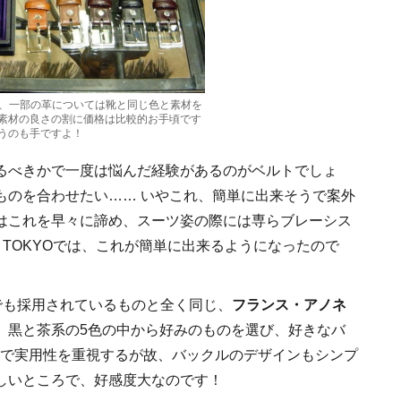
Oでは、一部の革については靴と同じ色と素材を
素材の良さの割に価格は比較的お手頃です
うのも手ですよ！
るべきかで一度は悩んだ経験があるのがベルトでしょ
ものを合わせたい…… いやこれ、簡単に出来そうで案外
はこれを早々に諦め、スーツ姿の際には専らブレーシス
 TOKYOでは、これが簡単に出来るようになったので
TEM」でも採用されているものと全く同じ、
フランス・アノネ
。黒と茶系の5色の中から好みのものを選び、好きなバ
まで実用性を重視するが故、バックルのデザインもシンプ
しいところで、好感度大なのです！