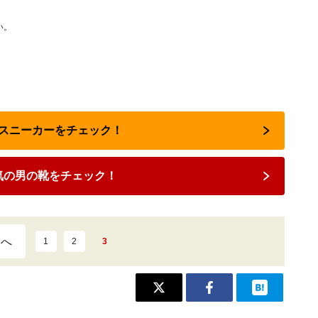
い。
靴・スニーカーをチェック！
気の男の靴をチェック！
ジへ
1
2
3