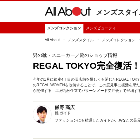
メンズスタイ
メンズコレクション
メンズビューティ
All About
メンズスタイル
メンズコレクション
男の靴・スニーカー
／靴のショップ情報
REGAL TOKYO完全復活
今年の1月に銀座4丁目の旧店舗を惜しくも閉じたREGAL T
のREGAL WOMENを改装することで、この度見事に復活を果
ら開催する「工房九分仕立てパターンメード受注会」で登場す
飯野 高広
靴 ガイド
ファッションにも精通したガイドが、あなたの足