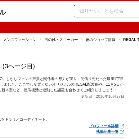
ル
メンズファッション
男の靴・スニーカー
靴のショップ情報
REGAL
！
(3ページ目)
OKYO。しかしファンの声援と関係者の努力が実り、間借り先だった銀座1丁目
たしました。ここでしか買えないオリジナルのREGAL既製靴や、11月5日か
る新木型など、屋号復活と連動した話題も合わせてご紹介しましょう！
更新日：2010年10月27日
元をキラリとコーディネート。
プロフィール詳細
執筆記事一覧