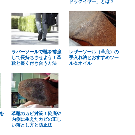
ドッグイヤー」とは？
ラバーソールで靴を補強
レザーソール（革底）の
して長持ちさせよう！革
手入れ法とおすすめツー
靴と長く付き合う方法
ル＆オイル
を
革靴のカビ対策！靴底や
内側に生えたカビの正し
い落とし方と防止法