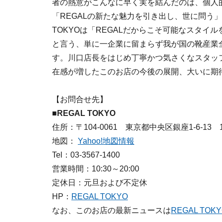
者の熱意がこんなに早く実を結んだのは、個人
「REGALの新たな魅力を引き出し、世に問う
TOKYOは「REGALだからこそ可能なスタイ
と言う、単に一企業に留まらず我が国の靴産業
す。川口店長をはじめ丁寧かつ気さくなスタッ
在感が増したこのお店の今後の展開、大いに期
【お問合せ先】
■REGAL TOKYO
住所：〒104-0061 東京都中央区銀座1-6-13 10
地図：
Yahoo!地図情報
Tel：03-3567-1400
営業時間：10:30～20:00
定休日：元旦および不定休
HP：
REGAL TOKYO
なお、このお店の最新ニュースは
REGAL TOK