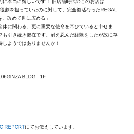
的に本当に嬉しいです！ 旧店舗時代のこのお店は
」役割を担っていたのに対して、完全復活なったREGAL
ルを、改めて世に広める」
全体に関わる、更に重要な使命を帯びていると申せま
フも引き続き健在です。耐え忍んだ経験をしたが故に存
待しようではありませんか！
6GINZA BLDG 1F
YO REPORT
にてお伝えしています。