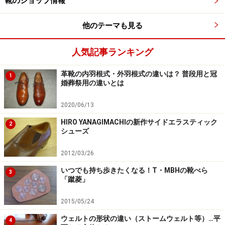
靴のショップ情報
他のテーマも見る
人気記事ランキング
革靴の内羽根式・外羽根式の違いは？ 普段用と冠
1
婚葬祭用の違いとは
2020/06/13
HIRO YANAGIMACHIの新作サイドエラスティック
2
シューズ
2012/03/26
いつでも持ち歩きたくなる！T・MBHの靴べら
3
「蹴菱」
2015/05/24
ウェルトの形状の違い（ストームウェルト等）…平
4