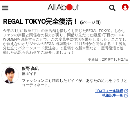
REGAL TOKYO完全復活！
(2ページ目)
今年の1月に銀座4丁目の旧店舗を惜しくも閉じたREGAL TOKYO。しかし
ファンの声援と関係者の努力が実り、間借り先だった銀座1丁目のREGAL
WOMENを改装することで、この度見事に復活を果たしました。ここでし
か買えないオリジナルのREGAL既製靴や、11月5日から開催する「工房九
分仕立てパターンメード受注会」で登場する新木型など、屋号復活と連
動した話題も合わせてご紹介しましょう！
更新日：
2010年10月27日
飯野 高広
靴 ガイド
ファッションにも精通したガイドが、あなたの足元をキラリと
コーディネート。
プロフィール詳細
執筆記事一覧