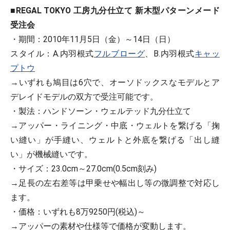
■REGAL TOKYO 工房九分仕立て 新木型パターンメード
受注会
・期間：2010年11月5日（金）～14日（日）
スタイル：A.内羽根式
フルブローグ
、B.内羽根式
キャッ
プトウ
→いずれも鳩目は6穴で、オーソドックスなモデルとア
デレイドモデルの双方で受注可能です。
・製法：ハンドソーン・ウェルテッド九分仕立て
→アッパー・ライニング・中底・ウェルトを繋げる「掬
い縫い」が手縫い、ウェルトと外底を繋げる「出し縫
い」が機械縫いです。
・サイズ：23.0cm～27.0cm(0.5cm刻み)
→足長の左右差等は甲乗せや幅出し等の微調整で対応し
ます。
・価格：いずれも8万9250円(税込)～
→アッパーの素材や仕様等で価格が変動します。