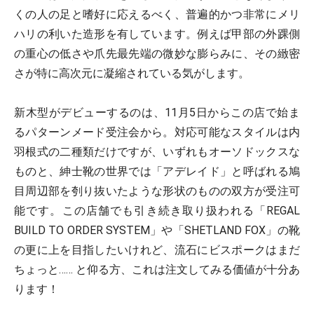
くの人の足と嗜好に応えるべく、普遍的かつ非常にメリ
ハリの利いた造形を有しています。例えば甲部の外踝側
の重心の低さや爪先最先端の微妙な膨らみに、その緻密
さが特に高次元に凝縮されている気がします。
新木型がデビューするのは、11月5日からこの店で始ま
るパターンメード受注会から。対応可能なスタイルは内
羽根式の二種類だけですが、いずれもオーソドックスな
ものと、紳士靴の世界では「アデレイド」と呼ばれる鳩
目周辺部を刳り抜いたような形状のものの双方が受注可
能です。この店舗でも引き続き取り扱われる「REGAL
BUILD TO ORDER SYSTEM」や「SHETLAND FOX」の靴
の更に上を目指したいけれど、流石にビスポークはまだ
ちょっと…… と仰る方、これは注文してみる価値が十分あ
ります！