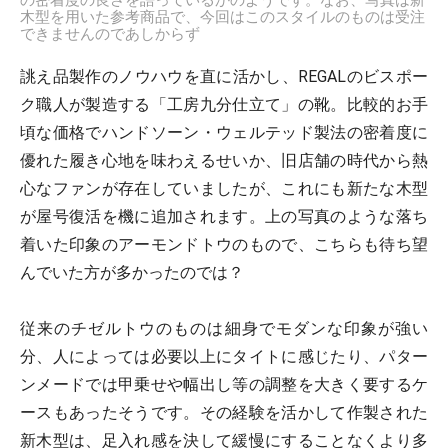
の密着度の良さを語っているかのようです。なお、写真は新
木型を用いた参考商品で、今回はこのスタイルのものは受注
できませんのであしからず
誂え品製作のノウハウを直に活かし、REGALのビスポー
ク職人が製造する「工房九分仕立て」の靴。比較的お手
頃な価格でハンドソーン・ウェルテッド製法の密着度に
優れた履き心地を味わえるせいか、旧店舗の時代から熱
心なファンが存在していましたが、これにも新たな木型
が屋号復活を機に追加されます。上の写真のような落ち
着いた印象のアーモンドトウのもので、こちらも待ち望
んでいた方が多かったのでは？
従来のチゼルトウのものは細身でモダンな印象が強い
分、人によっては必要以上にタイトに感じたり、パター
ンメードでは甲乗せや幅出し等の調整を大きく要するケ
ースもあったそうです。その経験を活かして作製された
新木型は、足入れ感を決して緩慢にすることなくより多