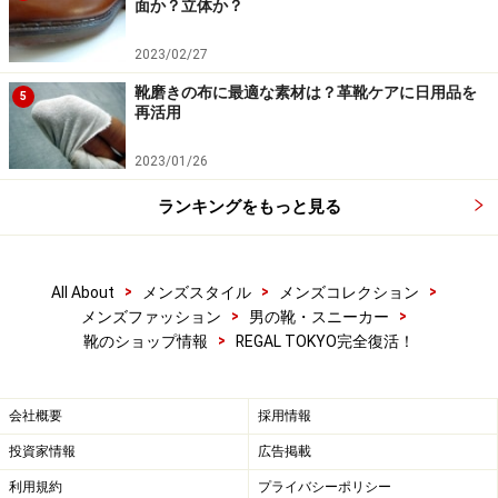
面か？立体か？
2023/02/27
靴磨きの布に最適な素材は？革靴ケアに日用品を
5
再活用
2023/01/26
ランキングをもっと見る
>
>
>
All About
メンズスタイル
メンズコレクション
>
>
メンズファッション
男の靴・スニーカー
>
靴のショップ情報
REGAL TOKYO完全復活！
会社概要
採用情報
投資家情報
広告掲載
利用規約
プライバシーポリシー