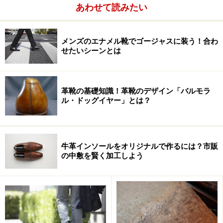
ギングの形が異なるだけで、セミブローグ以上に表情に
あわせて読みたい
躍動感がグッと加わります。
メンズのエナメル靴でゴージャスに装う！合わ
躍動感だけでなく、どこかしら
せたいシーンとは
革靴の基礎知識！革靴のデザイン「バルモラ
ル・ドッグイヤー」とは？
牛革インソールをオリジナルで作るには？市販
の中敷を賢く加工しよう
和らぎ
も加わっているのが、このスタイルの面白いとこ
ろ。これだけ賑やかな顔ですので、内羽根式といえども