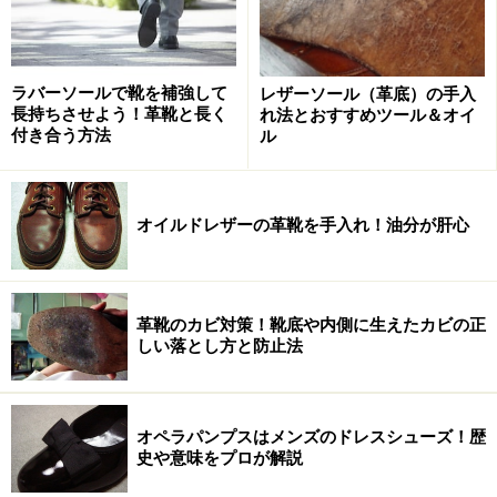
当然フォーマルユースには履けません。実際イギリスで
は、黒のものは典型的なビジネスシューズとして、また
茶系のものは休日の散策に最適な靴として、このスタイ
ラバーソールで靴を補強して
レザーソール（革底）の手入
ルは昔から使い分けられています。
長持ちさせよう！革靴と長く
れ法とおすすめツール＆オイ
付き合う方法
ル
一方それ以外のヨーロッパの国々やアメリカ、それに日
本では、スムースレザーのものであれば黒は勿論のこ
オイルドレザーの革靴を手入れ！油分が肝心
と、茶系のものでもごくごく普通にビジネススーツに合
わせられています。
誠実さと親近感
の双方が表現されて
いる顔立ちなので、どちらの色でも仕事の上で普段使い
しやすい靴であることは確かです。
革靴のカビ対策！靴底や内側に生えたカビの正
しい落とし方と防止法
次のページ
は「迫力がさらに増す外羽根式」などです。
※記事内容は執筆時点のものです。最新の内容をご確認くださ
オペラパンプスはメンズのドレスシューズ！歴
い。
史や意味をプロが解説