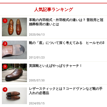
人気記事ランキング
革靴の内羽根式・外羽根式の違いは？ 普段用と冠
1
婚葬祭用の違いとは
2020/06/13
靴の「底」について深く考えてみる ヒールその3
2
2012/01/23
英国靴といえばやっぱりチャーチ！
3
2005/07/30
レザースティックとは？コードヴァンなど靴の手
4
入れの必需品
2024/05/15