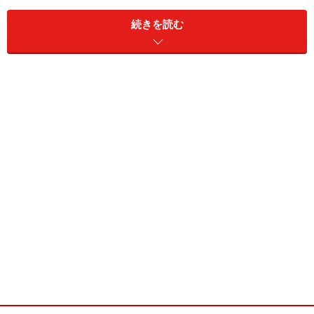
続きを読む
躍動感ある内羽根式
内羽根式のフルブローグと言えば、チャーチの名作・チ
ェットウィンドを出さないわけにはいかないでしょう。
これは「73」ラストを用いた旧モデル。「173」木型で
展開する現行品は当初「サンドリンガム」と言う名でデ
ビューしましたが、2007年秋からはそのモデルに「チ
ェットウィンド」の名を冠しています。
こちらはフルブローグの内羽根式です。つま先のブロー