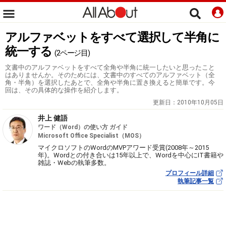
アルファベットをすべて選択して半角に
統一する
(2ページ目)
文書中のアルファベットをすべて全角や半角に統一したいと思ったこと
はありませんか。そのためには、文書中のすべてのアルファベット（全
角・半角）を選択したあとで、全角や半角に置き換えると簡単です。今
回は、その具体的な操作を紹介します。
更新日：
2010年10月05日
井上 健語
ワード（Word）の使い方 ガイド
Microsoft Office Specialist（MOS）
マイクロソフトのWordのMVPアワード受賞(2008年～2015
年)。Wordとの付き合いは15年以上で、Wordを中心にIT書籍や
雑誌・Webの執筆多数。
プロフィール詳細
執筆記事一覧