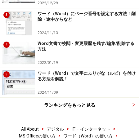
2022/12/29
ワード（Word）にページ番号を設定する方法！削
3
除・途中からなど
2024/11/13
Word文書で校閲・変更履歴を残す/編集/削除する
4
方法
2022/01/19
ワード（Word）で文字にふりがな（ルビ）を付け
5
る方法を解説！
2024/11/09
ランキングをもっと見る
>
>
>
All About
デジタル
IT・インターネット
>
>
MS Officeの使い方
ワード（Word）の使い方