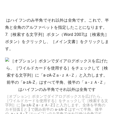
はハイフンのみ半角でそれ以外は全角です。これで、半
角と全角のアルファベットを指定したことになります。
7.［検索する文字列］ボタン（Word 2007は［検索先］
ボタン）をクリックし、［メイン文書］をクリックしま
す。
［オプション］ボタンでダイアログボックスを広げたら、
［ワイルドカードを使用する］をチェックして［検索する文
字列］に
[a-zA-Zａ-ｚＡ-Ｚ]
と入力します。全体を半角の
カギ括弧
[
と
]
で囲み前半の
a-zA-Z
はすべて半角、後半
の
ａ-ｚＡ-Ｚ
はハイフンのみ半角でそれ以外は全角です。