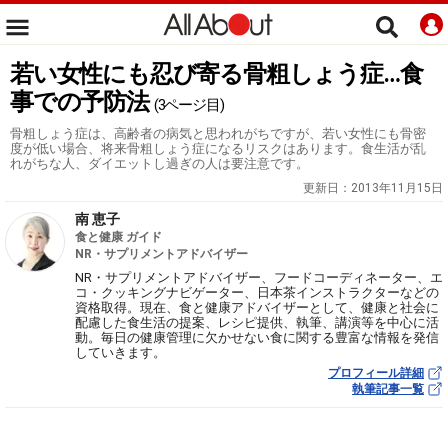
若い女性にも忍び寄る骨粗しょう症…食
事での予防法
(3ページ目)
骨粗しょう症は、高齢者の病気と思われがちですが、若い女性にも骨密
度が低い場合、将来骨粗しょう症になるリスクはあります。食生活が乱
れがちな人、ダイエットし過ぎの人は要注意です。
更新日：
2013年11月15日
南 恵子
食と健康 ガイド
NR・サプリメントアドバイザー
NR・サプリメントアドバイザー、フードコーディネーター、エ
コ・クッキングナビゲーター、日本茶インストラクターなどの
資格取得。現在、食と健康アドバイザーとして、健康と社会に
配慮した食生活の提案、レシピ提供、執筆、講演等を中心に活
動。毎日の健康管理に欠かせない食に関する豊富な情報を発信
していきます。
プロフィール詳細
執筆記事一覧