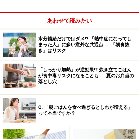
あわせて読みたい
水分補給だけではダメ!? 「熱中症になってし
まった人」に多い意外な共通点……「朝食抜
き」はリスク
「しっかり加熱」が逆効果!? 炊き立てごはん
が食中毒リスクになることも……夏のお弁当の
落とし穴
Q. 「朝ごはんを食べ過ぎるとしわが増える」
って本当ですか？