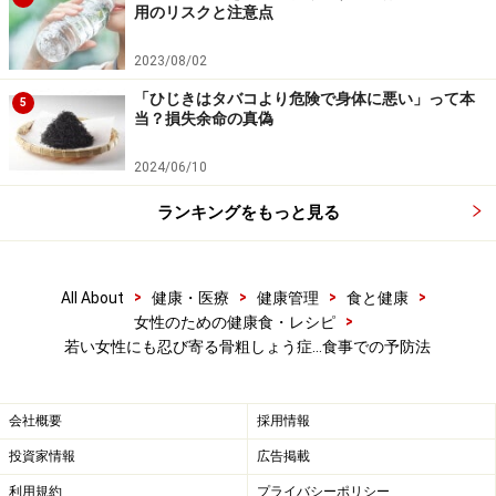
用のリスクと注意点
2023/08/02
「ひじきはタバコより危険で身体に悪い」って本
5
当？損失余命の真偽
2024/06/10
ランキングをもっと見る
>
>
>
>
All About
健康・医療
健康管理
食と健康
>
女性のための健康食・レシピ
若い女性にも忍び寄る骨粗しょう症…食事での予防法
会社概要
採用情報
投資家情報
広告掲載
利用規約
プライバシーポリシー