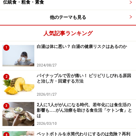
伝統食・粗食・素食
他のテーマも見る
人気記事ランキング
白湯は体に悪い？ 白湯の健康リスクはあるのか
1
2024/08/27
パイナップルで舌が痛い！ ピリピリしびれる原因
2
と治し方・回避する方法
2026/01/27
2人に1人ががんになる時代、若年化には食生活の
3
影響も……がん治療を助ける食生活「ケトン食」と
は
2026/03/10
ペットボトルを水筒代わりにするのは危険？再利
4