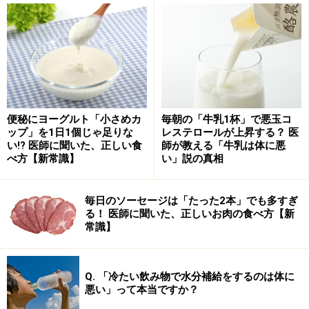
便秘にヨーグルト「小さめカ
毎朝の「牛乳1杯」で悪玉コ
ップ」を1日1個じゃ足りな
レステロールが上昇する？ 医
い!? 医師に聞いた、正しい食
師が教える「牛乳は体に悪
べ方【新常識】
い」説の真相
毎日のソーセージは「たった2本」でも多すぎ
る！ 医師に聞いた、正しいお肉の食べ方【新
常識】
Q. 「冷たい飲み物で水分補給をするのは体に
悪い」って本当ですか？