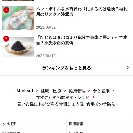
ペットボトルを水筒代わりにするのは危険？再利
4
用のリスクと注意点
2023/08/02
「ひじきはタバコより危険で身体に悪い」って本
5
当？損失余命の真偽
2024/06/10
ランキングをもっと見る
>
>
>
>
All About
健康・医療
健康管理
食と健康
>
女性のための健康食・レシピ
若い女性にも忍び寄る骨粗しょう症…食事での予防法
会社概要
採用情報