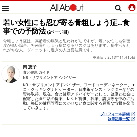
若い女性にも忍び寄る骨粗しょう症…食
事での予防法
(2ページ目)
骨粗しょう症は、高齢者の病気と思われがちですが、若い女性にも骨密
度が低い場合、将来骨粗しょう症になるリスクはあります。食生活が乱
れがちな人、ダイエットし過ぎの人は要注意です。
更新日：
2013年11月15日
南 恵子
食と健康 ガイド
NR・サプリメントアドバイザー
NR・サプリメントアドバイザー、フードコーディネーター、エ
コ・クッキングナビゲーター、日本茶インストラクターなどの
資格取得。現在、食と健康アドバイザーとして、健康と社会に
配慮した食生活の提案、レシピ提供、執筆、講演等を中心に活
動。毎日の健康管理に欠かせない食に関する豊富な情報を発信
していきます。
プロフィール詳細
執筆記事一覧