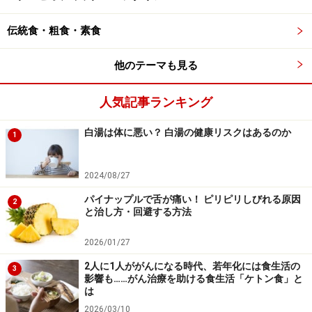
伝統食・粗食・素食
他のテーマも見る
人気記事ランキング
白湯は体に悪い？ 白湯の健康リスクはあるのか
1
2024/08/27
パイナップルで舌が痛い！ ピリピリしびれる原因
2
と治し方・回避する方法
2026/01/27
2人に1人ががんになる時代、若年化には食生活の
3
影響も……がん治療を助ける食生活「ケトン食」と
は
2026/03/10