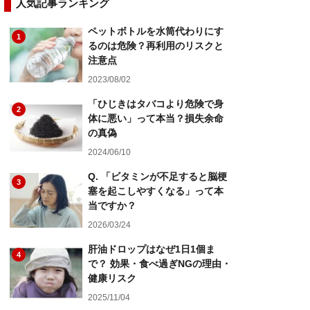
人気記事ランキング
ペットボトルを水筒代わりにす
1
るのは危険？再利用のリスクと
注意点
2023/08/02
「ひじきはタバコより危険で身
2
体に悪い」って本当？損失余命
の真偽
2024/06/10
Q. 「ビタミンが不足すると脳梗
3
塞を起こしやすくなる」って本
当ですか？
2026/03/24
肝油ドロップはなぜ1日1個ま
4
で？ 効果・食べ過ぎNGの理由・
健康リスク
2025/11/04