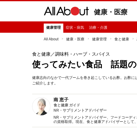
健康・医療
健康管理
症状・病気
治療・介護
All About
健康・医療
健康管理
食と健康
食と健康
／調味料・ハーブ・スパイス
使ってみたい食品 話題の
健康志向のなかで一代ブームを巻き起こしているお酢。お酢に
ご紹介します。
南 恵子
食と健康 ガイド
NR・サプリメントアドバイザー
NR・サプリメントアドバイザー、フードコーデ
の資格取得。現在、食と健康アドバイザーとして
活動。毎日の健康管理に欠かせない食に関する豊