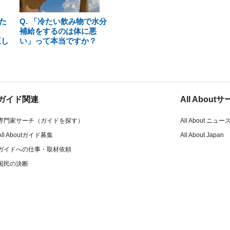
た
Q. 「冷たい飲み物で水分
補給をするのは体に悪
正し
い」って本当ですか？
ガイド関連
All Abou
専門家サーチ（ガイドを探す）
All About ニュー
All Aboutガイド募集
All About Japan
ガイドへの仕事・取材依頼
国民の決断