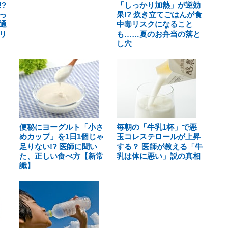
?
「しっかり加熱」が逆効
っ
果!? 炊き立てごはんが食
通
中毒リスクになること
リ
も……夏のお弁当の落と
し穴
便秘にヨーグルト「小さ
毎朝の「牛乳1杯」で悪
めカップ」を1日1個じゃ
玉コレステロールが上昇
足りない!? 医師に聞い
する？ 医師が教える「牛
た、正しい食べ方【新常
乳は体に悪い」説の真相
識】