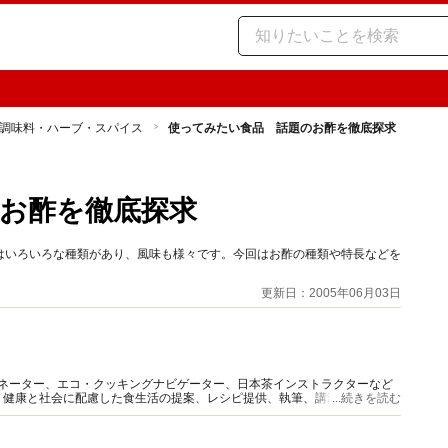
調味料・ハーブ・スパイス
使ってみたい食品 話題のお酢を徹底探求
お酢を徹底探求
はいろいろな種類があり、風味も様々です。今回はお酢の種類や特長などを
更新日：2005年06月03日
ィネーター、エコ・クッキングナビゲーター、日本茶インストラクターなど
、健康と社会に配慮した食生活の提案、レシピ提供、執筆、講演等を中心に
...続きを読む
富な情報を発信していきます。