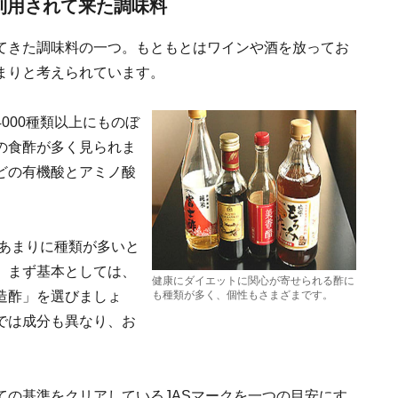
利用されて来た調味料
てきた調味料の一つ。もともとはワインや酒を放ってお
まりと考えられています。
000種類以上にものぼ
の食酢が多く見られま
どの有機酸とアミノ酸
、あまりに種類が多いと
。まず基本としては、
健康にダイエットに関心が寄せられる酢に
造酢」を選びましょ
も種類が多く、個性もさまざまです。
では成分も異なり、お
ての基準をクリアしているJASマークを一つの目安にす