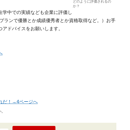
どのように評価されるの
か？
在学中での実績なども企業に評価し
スプランで優勝とか成績優秀者とか資格取得など。）お手
つアドバイスをお願いします。
へ
れだ！→4ページへ
い。