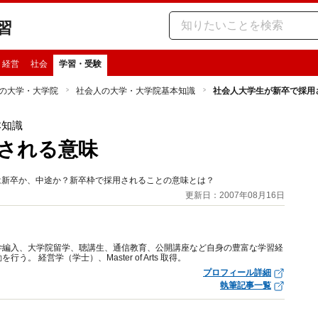
習
・経営
社会
学習・受験
の大学・大学院
社会人の大学・大学院基本知識
社会人大学生が新卒で採用
本知識
される意味
は新卒か、中途か？新卒枠で採用されることの意味とは？
更新日：2007年08月16日
学編入、大学院留学、聴講生、通信教育、公開講座など自身の豊富な学習経
 経営学（学士）、Master of Arts 取得。
プロフィール詳細
執筆記事一覧