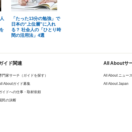
人
「たった13分の勉強」で
日本の“上位層”に入れ
を
る？ 社会人の「ひとり時
間の活用法」4選
ガイド関連
All Abou
専門家サーチ（ガイドを探す）
All About ニュー
All Aboutガイド募集
All About Japan
ガイドへの仕事・取材依頼
国民の決断