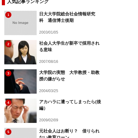
人気記事ランキング
日大大学院総合社会情報研究
1
科 通信博士後期
2003/01/05
社会人大学生が新卒で採用され
2
る意味
2007/08/16
大学院の実態 大学教授・助教
3
授の嫌がらせ
2004/03/25
アカハラに遭ってしまったら(後
4
編）
2009/02/09
元社会人はお断り？ 借りられ
5
ない教育ローン