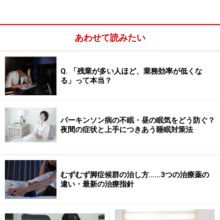
１．
眠れない・寝つきが悪い・眠りが浅い >>
あわせて読みたい
不眠の原因となる病気をご紹介します。
２．
過眠・眠気が取れない・目覚めが悪い >>
Q. 「残業が多い人ほど、業務効率が低くな
る」って本当？
過眠症や起床障害の見分け方をご紹介します。
３．
昼夜逆転・睡眠時間帯の異常 >>
パーキンソン病の不眠・昼の眠気をどう防ぐ？
睡眠と覚醒のリズムを障害する病気をご紹介します。
夜間の症状と上手につきあう睡眠対策法
４．
歯ぎしり・寝言・金縛り・悪夢 >>
睡眠中の異常現象が起こる理由をご紹介します。
むずむず脚症候群の治し方……3つの治療薬の
違い・最新の治療指針
睡眠障害は、日本人の２割以上の人が悩んでいます。ま
た、睡眠障害による経済的損失の試算によれば、眠気に
よる作業効率の低下や事故のために、日本全体で年間３