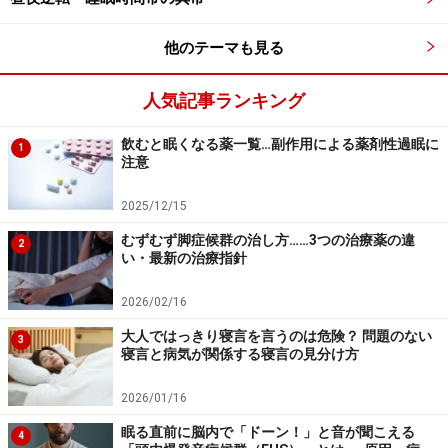
他のテーマも見る
人気記事ランキング
飲むと眠くなる薬一覧…副作用による薬剤性過眠に
1
注意
2025/12/15
むずむず脚症候群の治し方……3つの治療薬の違
2
い・最新の治療指針
2026/02/16
大人ではっきり寝言を言うのは危険？ 問題のない
3
寝言と病気が関係する寝言の見分け方
2026/01/16
眠る直前に脳内で「ドーン！」と音が聞こえる
4