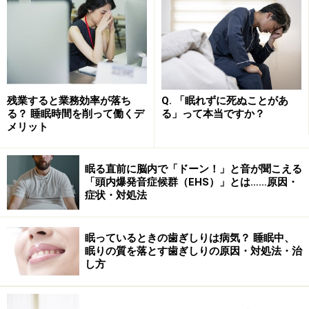
兆３千億円も失われています。これは、放っておけない
問題ですよね。眠りに悩みがある人は、１日も早く原因
を見つけて、しっかり対処しましょう。
まず、不眠について見てみましょう。
残業すると業務効率が落ち
Q. 「眠れずに死ぬことがあ
る？ 睡眠時間を削って働くデ
る」って本当ですか？
⇒
１． 眠れない・寝つきが悪い・眠りが浅い >>
メリット
※記事内容は執筆時点のものです。最新の内容をご確認くださ
い。
眠る直前に脳内で「ドーン！」と音が聞こえる
※当サイトにおける医師・医療従事者等による情報の提供は、診
「頭内爆発音症候群（EHS）」とは……原因・
断・治療行為ではありません。診断・治療を必要とする方は、適
切な医療機関での受診をおすすめいたします。記事内容は執筆者
症状・対処法
個人の見解によるものであり、全ての方への有効性を保証するも
のではありません。当サイトで提供する情報に基づいて被ったい
かなる損害についても、当社、各ガイド、その他当社と契約した
眠っているときの歯ぎしりは病気？ 睡眠中、
情報提供者は一切の責任を負いかねます。
眠りの質を落とす歯ぎしりの原因・対処法・治
免責事項
し方