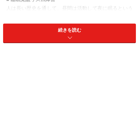
人は長い歴史を通して、昼間は活動して夜に眠るという
パターンを身につけました。しかし、最近の社会環境の
変化によって、この睡眠と覚醒のリズムが壊れてしまう
続きを読む
人が増えています。
■ 睡眠時随伴症
寝言を言ったり、寝ぼけたりすることは、健康な人にも
あることです。しかし、物を壊したり人に危害を加えた
り、知らないうちにものを食べたりするようなら、病気
の可能性があります。
眠りに関する悩みを持っている人は、自分の症状に当て
はまる睡眠障害を見つけて、早めに対処しましょう。
■ 睡眠障害の種類別 詳細解説