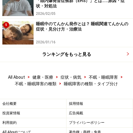
「頭内爆発音症候群（EHS）」とは……原因・症
状・対処法
2026/02/05
睡眠中のてんかん発作とは？ 睡眠関連てんかんの
5
症状・見分け方・治療法
2026/01/16
ランキングをもっと見る
>
>
>
>
All About
健康・医療
症状・病気
不眠・睡眠障害
>
不眠・睡眠障害の種類
睡眠障害の種類・タイプ分け
会社概要
採用情報
投資家情報
広告掲載
利用規約
プライバシーポリシー
All Aboutについて
著作権・商標・免責