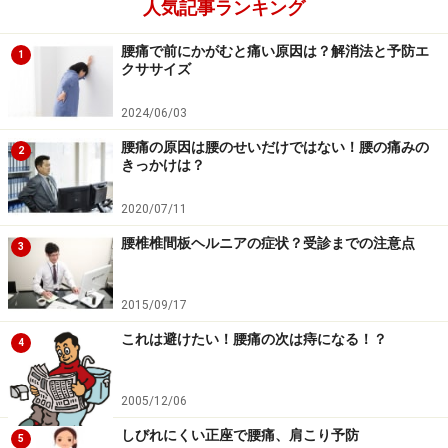
人気記事ランキング
腰痛で前にかがむと痛い原因は？解消法と予防エ
1
クササイズ
2024/06/03
腰痛の原因は腰のせいだけではない！腰の痛みの
2
きっかけは？
2020/07/11
腰椎椎間板ヘルニアの症状？受診までの注意点
3
2015/09/17
これは避けたい！腰痛の次は痔になる！？
4
2005/12/06
しびれにくい正座で腰痛、肩こり予防
5