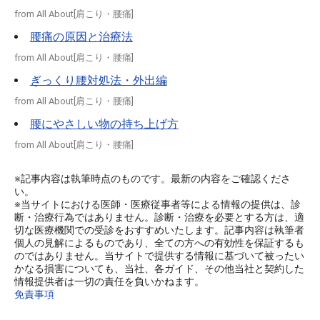
from All About[肩こり・腰痛]
腰痛の原因と治療法
from All About[肩こり・腰痛]
ぎっくり腰対処法・外出編
from All About[肩こり・腰痛]
腰にやさしい物の持ち上げ方
from All About[肩こり・腰痛]
※記事内容は執筆時点のものです。最新の内容をご確認くださ
い。
※当サイトにおける医師・医療従事者等による情報の提供は、診
断・治療行為ではありません。診断・治療を必要とする方は、適
切な医療機関での受診をおすすめいたします。記事内容は執筆者
個人の見解によるものであり、全ての方への有効性を保証するも
のではありません。当サイトで提供する情報に基づいて被ったい
かなる損害についても、当社、各ガイド、その他当社と契約した
情報提供者は一切の責任を負いかねます。
免責事項