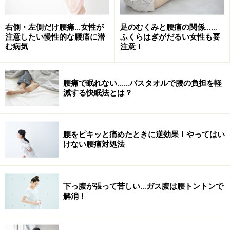
右側・左側だけ腰痛…女性が
足のむくみと腰痛の関係……
注意したい慢性的な腰痛に潜
ふくらはぎがだるい女性も要
む病気
注意！
腰痛で眠れない……バスタオルで腰の負担を軽
減する快眠法とは？
腰をピキッと痛めたときに逆効果！やってはい
けない腰痛対処法
下っ腹が張って苦しい…ガス腹は腰トントンで
解消！