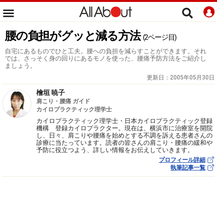
腰の負担がグッと減る方法
(2ページ目)
自宅にあるものでひと工夫。腰への負担を減らすことができます。それ
では、さっそく身の回りにあるモノを使った、腰痛予防方法をご紹介し
ましょう。
更新日：
2005年05月30日
檜垣 暁子
肩こり・腰痛 ガイド
カイロプラクティック理学士
カイロプラクティック理学士・日本カイロプラクティック登録
機構 登録カイロプラクター。現在は、横浜市に治療室を開院
し、日々、肩こりや腰痛を始めとする不調を訴える患者さんの
診療に当たっています。読者の皆さんの肩こり・腰痛の緩和や
予防に役立つよう、詳しい情報をお伝えしていきます。
プロフィール詳細
執筆記事一覧