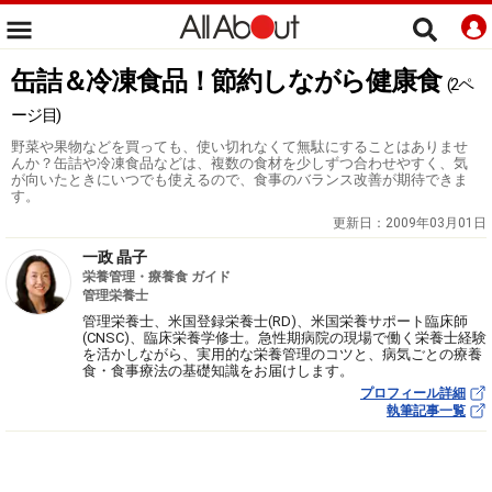
缶詰＆冷凍食品！節約しながら健康食
(2ペ
ージ目)
野菜や果物などを買っても、使い切れなくて無駄にすることはありませ
んか？缶詰や冷凍食品などは、複数の食材を少しずつ合わせやすく、気
が向いたときにいつでも使えるので、食事のバランス改善が期待できま
す。
更新日：
2009年03月01日
一政 晶子
栄養管理・療養食 ガイド
管理栄養士
管理栄養士、米国登録栄養士(RD)、米国栄養サポート臨床師
(CNSC)、臨床栄養学修士。急性期病院の現場で働く栄養士経験
を活かしながら、実用的な栄養管理のコツと、病気ごとの療養
食・食事療法の基礎知識をお届けします。
プロフィール詳細
執筆記事一覧