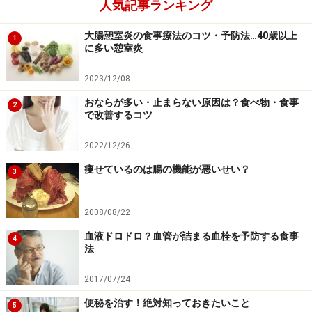
人気記事ランキング
大腸憩室炎の食事療法のコツ・予防法…40歳以上
1
に多い憩室炎
2023/12/08
おならが多い・止まらない原因は？食べ物・食事
2
で改善するコツ
2022/12/26
痩せているのは腸の機能が悪いせい？
3
2008/08/22
血液ドロドロ？血管が詰まる血栓を予防する食事
4
法
2017/07/24
便秘を治す！絶対知っておきたいこと
5