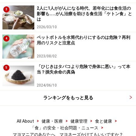
2人に1人ががんになる時代、若年化には食生活の
3
影響も……がん治療を助ける食生活「ケトン食」と
は
2026/03/10
ペットボトルを水筒代わりにするのは危険？再利
4
用のリスクと注意点
2023/08/02
「ひじきはタバコより危険で身体に悪い」って本
5
当？損失余命の真偽
2024/06/10
ランキングをもっと見る
>
>
>
>
All About
健康・医療
健康管理
食と健康
>
「食」の安全・社会問題・ニュース
マヨマニアのあなたへ マヨネーズかけてもいいですか？