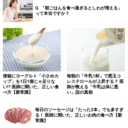
Q. 「朝ごはんを食べ過ぎるとしわが増える」
って本当ですか？
便秘にヨーグルト「小さめカ
毎朝の「牛乳1杯」で悪玉コ
ップ」を1日1個じゃ足りな
レステロールが上昇する？ 医
い!? 医師に聞いた、正しい食
師が教える「牛乳は体に悪
べ方【新常識】
い」説の真相
毎日のソーセージは「たった2本」でも多すぎ
る！ 医師に聞いた、正しいお肉の食べ方【新
常識】