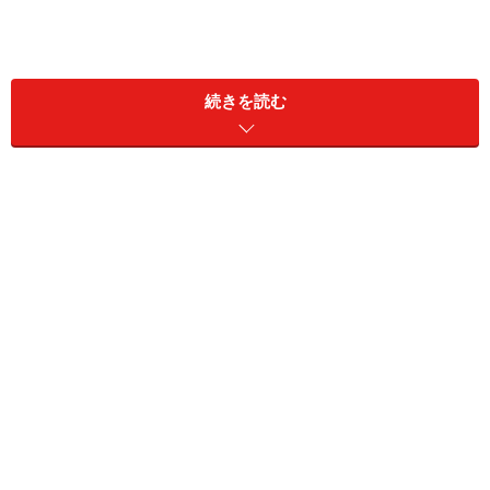
続きを読む
間違った操作ではありませんが、一度スタートしたスラ
イドショーを途中で中断するという操作はあまり見栄え
のいいものではありません。できれば、スライドショー
実行中にスムーズ＆スマートに別のプレゼンテーション
ファイルに切り替えたいものです。
これを実現するための機能が
「ハイパーリンク」
です。