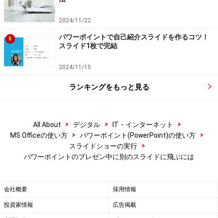
このとき、リンク先のファイルが開いていると、ハイパ
ーリンクを正しく設定できません。リンク先のファイル
2024/11/22
は必ず閉じておきましょう。
パワーポイントで自己紹介スライドを作るコツ！
5
スライド1枚で完結
2024/11/15
「ハイパーリンクの挿入」ダイアログボックスの使い方は、
ランキングをもっと見る
PowerPoint2003も同じだ
これで、ハイパーリンクの設定は完了です。
>
>
>
All About
デジタル
IT・インターネット
>
>
MS Officeの使い方
パワーポイント(PowerPoint)の使い方
>
スライドショーの実行
ハイパーリンクの確認はスライドショーで
パワーポイントのプレゼン中に別のスライドに飛ぶには
ハイパーリンクが正しく設定されているかどうかを確認
するには、「F5」キーを押してスライドショーモードに
会社概要
採用情報
切り替えます。
投資家情報
広告掲載