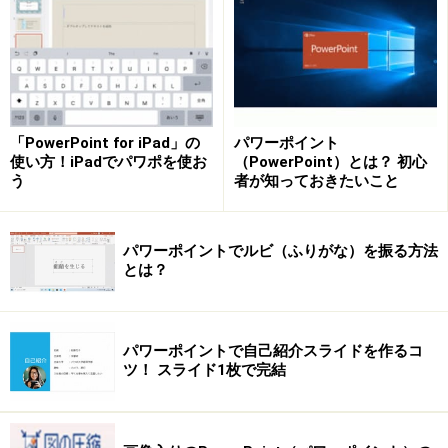
「PowerPoint for iPad」の
パワーポイント
左上のプレゼンテーション実行中に右下のプレゼンテーショ
使い方！iPadでパワポを使お
（PowerPoint）とは？ 初心
ンに切り替わるボタンを作る
う
者が知っておきたいこと
パワーポイントでルビ（ふりがな）を振る方法
とは？
図形にハイパーリンクを貼る
まず、ハイパーリンクを設定したいスライドを表示し、
パワーポイントで自己紹介スライドを作るコ
「挿入」タブの「図形」ボタンからハイパーリンクの元
ツ！ スライド1枚で完結
になる図形（ここでは「角丸四角形」）を描きます。図
形の形はどれでもかまいません。もともとスライドにあ
る文字やイラストなどにハイパーリンクを設定する場合