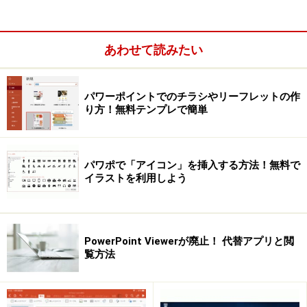
スライドに別のプレゼンテーションファイルに切り替え
るためのハイパーリンクを設定しておけば、スライドシ
あわせて読みたい
ョー実行中にそのハイパーリンクをクリックするだけで
切り替わります。
パワーポイントでのチラシやリーフレットの作
り方！無料テンプレで簡単
ここでは、「男の料理教室」のスライドに「キッズ料理
教室」のプレゼンテーションファイルに切り替えるため
のハイパーリンクを作ってみましょう。
パワポで「アイコン」を挿入する方法！無料で
イラストを利用しよう
PowerPoint Viewerが廃止！ 代替アプリと閲
覧方法