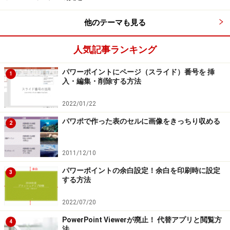
他のテーマも見る
図形を選択した状態で文字を打つと、自動的に図形の中央に
表示される。文字のサイズや色を変えてもよい
人気記事ランキング
図形にハイパーリンクを設定するには、図形が選択され
パワーポイントにページ（スライド）番号を 挿
1
ている状態で、「挿入」タブの「ハイパーリンク」ボタ
入・編集・削除する方法
ンをクリックします。
2022/01/22
パワポで作った表のセルに画像をきっちり収める
2
PowerPoin2003では、図形を選択後にツールバーの「ハイパ
2011/12/10
ーリンクの挿入」ボタンをクリックする
パワーポイントの余白設定！余白を印刷時に設定
3
「ハイパーリンクの挿入」ダイアログボックスが表示さ
する方法
れたら、左側の「リンク先」が「ファイル、Webペー
2022/07/20
ジ」になっていることを確認し、右側でリンク先のファ
PowerPoint Viewerが廃止！ 代替アプリと閲覧方
イルを選択して「OK」ボタンをクリックします。
4
法