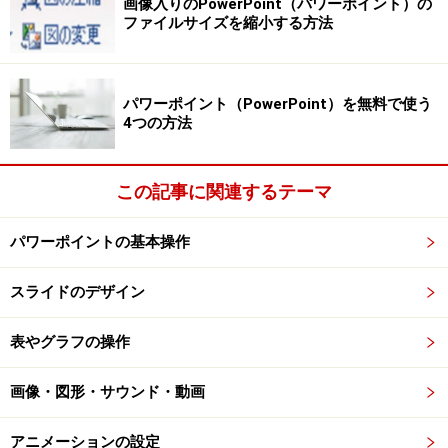
画像入りのPowerPoint（パワーポイント）の
は、元になる文字やイラストなどを選択しておきます。
ファイルサイズを縮小する方法
パワーポイント（PowerPoint）を無料で使う
4つの方法
PowerPoint2003では、画面下部の「図形描画」ツールバー
から「オートシェイプ｣ボタンをクリックし、「基本図形」
→「角丸四角形」を選ぶ
この記事に関連するテーマ
パワーポイントの基本操作
スライドのデザイン
マウスポインターの形が黒い十字に変わったら、スライド上
をドラッグして図形を描く
表やグラフの操作
図形が描けたら、図形が選択されている状態で、図形内
に表示する文字をキーボードから入力します。リンク先
画像・図形・サウンド・動画
がひとめでわかる内容にしておくといいでしょう。
アニメーションの設定