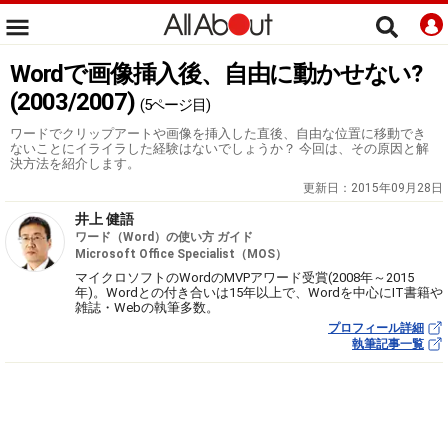
Wordで画像挿入後、自由に動かせない?
(2003/2007)
(5ページ目)
ワードでクリップアートや画像を挿入した直後、自由な位置に移動でき
ないことにイライラした経験はないでしょうか？ 今回は、その原因と解
決方法を紹介します。
更新日：
2015年09月28日
井上 健語
ワード（Word）の使い方 ガイド
Microsoft Office Specialist（MOS）
マイクロソフトのWordのMVPアワード受賞(2008年～2015
年)。Wordとの付き合いは15年以上で、Wordを中心にIT書籍や
雑誌・Webの執筆多数。
プロフィール詳細
執筆記事一覧