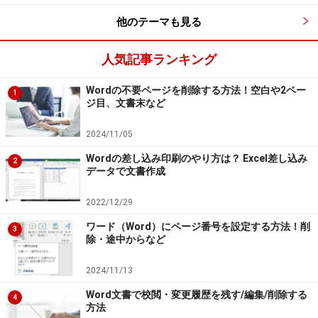
他のテーマも見る
人気記事ランキング
余白が狭くなります
Wordの不要ページを削除する方法！空白や2ペー
1
ジ目、文書末など
＞
1行×1列の表を作ってページ全体に広げる
2024/11/05
※記事内容は執筆時点のものです。最新の内容をご確認くださ
い。
Wordの差し込み印刷のやり方は？ Excel差し込み
2
※OSやアプリ、ソフトのバージョンによっては画面表示、操作方
データで文書作成
法が異なる可能性があります。
2022/12/29
次のページへ
1
/
3
ワード（Word）にページ番号を設定する方法！削
3
除・途中からなど
2024/11/13
Word文書で校閲・変更履歴を残す/編集/削除する
4
方法