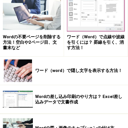
2.ページ全体が表示されます。
3.［ファイル］→［ページ設定］を選択して［ページ設
定］ダイアログボックスを開きます（Word 2007では、
Wordの不要ページを削除する
ワード（Word）で点線や波線
［ページレイアウト］タブの［ページ設定］の右下にあ
方法！空白や2ページ目、文
を引くには？ 罫線を引く、消
る［ダイアログボックス起動ツール］をクリック）。
書末など
す方法！
ワード（word）で隠し文字を表示する方法！
Wordの差し込み印刷のやり方は？ Excel差し
込みデータで文書作成
ぺージ全体が表示されたら、［ファイル］→［ページ設
定］を選択して［ページ設定］ダイアログボックスを開
きます（Word 2007では、［ページレイアウト］タブの