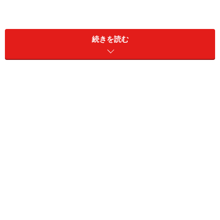
なお、Word 2003の操作を説明していますが、同じこと
はWord 2007でも可能です。Word 2007の操作は、文章
続きを読む
中で補足しましたので、Word 2007ユーザーの方は、そ
れを参考にしてください。
下準備：ページ全体を表示して余白を小さ
くする
まずは、作業の下準備として、全体を見渡せるように、
ページ全体を表示する倍率に変更します。また、文字を
できるだけ大きく表示するため、余白も小さくしておき