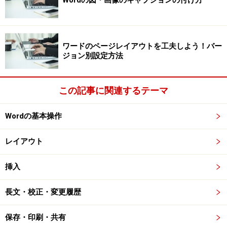
Wordの図・画像のキャプションの付け方
［ページ設定］の右下にある［ダイアログボックス起動
ツール］をクリック）
ワードのページレイアウトを工夫しよう！バー
ジョン別設定方法
4.［余白］タブに切り替えます。
5.［余白］の［上］［下］［左］［右］をすべて
この記事に関連するテーマ
「10mm」にします。
6.［OK］ボタンをクリックします。
Wordの基本操作
レイアウト
［余白］で［上］［下］［左］［右］をすべて
挿入
「10mm」にして［OK］ボタンをクリックします
長文・校正・変更履歴
保存・印刷・共有
7.余白が狭くなります。