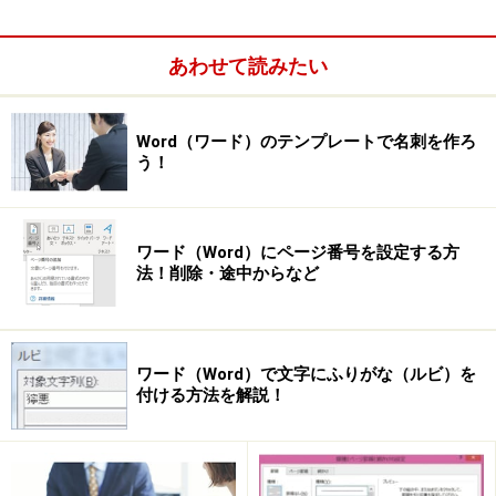
ましょう。
あわせて読みたい
1.ツールバーの［ズーム］ボタンの［▼］をクリックし
てメニューを表示したら、［ページ全体を表示］をクリ
ックします（Word 2007では［表示］タブの［ズーム］
Word（ワード）のテンプレートで名刺を作ろ
う！
の［1ページ］ボタンをクリック）。
ワード（Word）にページ番号を設定する方
法！削除・途中からなど
ツールバーの［ズーム］ボタンの［▼］をクリックして
ワード（Word）で文字にふりがな（ルビ）を
メニューを表示したら、［ページ全体を表示］をクリッ
付ける方法を解説！
クします（Word 2007では［表示］タブの［ズーム］の
［1ページ］をクリック）